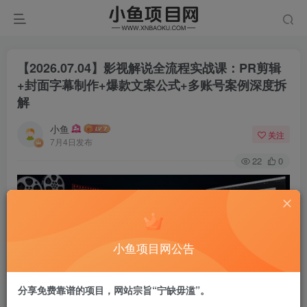
【2026.07.04】影视解说全流程实战课：PR剪辑
+封面字幕制作+爆款文案公式+多账号案例深度拆
解
小鱼
关注
7月4日发布
22
0
小鱼项目网公告
分享免费靠谱的项目，网站宗旨“宁缺毋滥”。