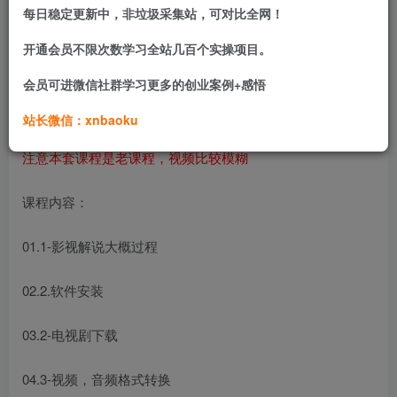
每日稳定更新中，非垃圾采集站，可对比全网！
本套影视解说全面教程覆盖前期素材筹备、后期专业剪辑、
开通会员不限次数学习全站几百个实操项目。
爆款文案写作、账号变现开通、头部账号案例拆解完整闭
会员可进微信社群学习更多的创业案例+感悟
环，从工具实操到内容创作思维分层教学，零基础也能独立
产出符合平台流量标准的影视解说视频。
站长微信：xnbaoku
注意本套课程是老课程，视频比较模糊
课程内容：
01.1-影视解说大概过程
02.2.软件安装
03.2-电视剧下载
04.3-视频，音频格式转换