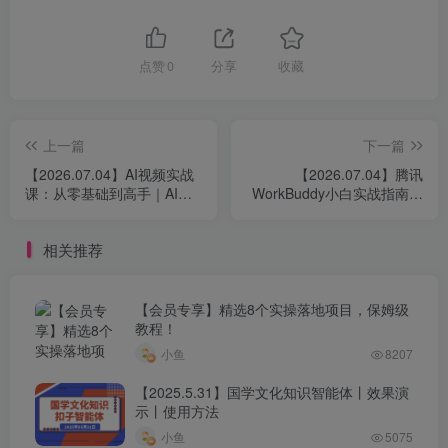
点赞
0
分享
收藏
上一篇
下一篇
【2026.07.04】AI视频实战
【2026.07.04】腾讯
课：从零基础到高手｜AI文
WorkBuddy小白实战指南：
案生成、千款爆款特效剪
零基础玩转多场景AI办公，
辑、短视频带货起号、直播
手把手打造你的专属龙虾团
相关推荐
间流量提升全流程实操
队
【会员专享】精选8个实操落地项目，保姆级
教程！
小鱼
8207
【2025.5.31】国学文化知识智能体丨效果演
示丨使用方法
小鱼
5075