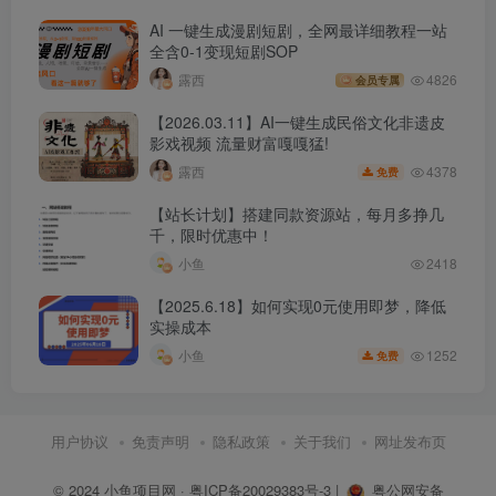
AI 一键生成漫剧短剧，全网最详细教程一站
全含0-1变现短剧SOP
露西
4826
会员专属
【2026.03.11】AI一键生成民俗文化非遗皮
影戏视频 流量财富嘎嘎猛!
4378
露西
免费
【站长计划】搭建同款资源站，每月多挣几
千，限时优惠中！
小鱼
2418
【2025.6.18】如何实现0元使用即梦，降低
实操成本
1252
小鱼
免费
用户协议
免责声明
隐私政策
关于我们
网址发布页
© 2024
小鱼项目网
·
粤ICP备20029383号-3
|
粤公网安备