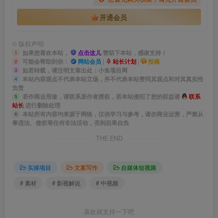
开通会员
©
版权声明
如果您喜欢本站，
点击这儿
赞助下本站，感谢支持！
1
可能会帮助到你：
网站会员
|
站长计划
|
投稿
2
如若转载，请注明文章出处：小鱼项目网
3
本站内容观点不代表本站立场，并不代表本站赞同其观点和对其真实性
4
负责
若作商业用途，请联系原作者授权，若本站侵犯了您的权益请
联系
5
站长
进行删除处理
本站所有内容均来源于网络，仅供学习与参考，请勿商业运营，严禁从
6
事违法、侵权等任何非法活动，否则后果自负
THE END
实操项目
文案写作
自媒体短视频
# 素材
# 影视解说
# 中视频
喜欢就支持一下吧