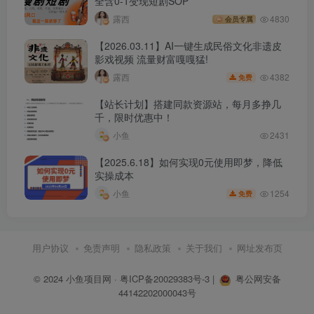
全含0-1变现短剧SOP
露西
4830
会员专属
【2026.03.11】AI一键生成民俗文化非遗皮
影戏视频 流量财富嘎嘎猛!
4382
露西
免费
【站长计划】搭建同款资源站，每月多挣几
千，限时优惠中！
小鱼
2431
【2025.6.18】如何实现0元使用即梦，降低
实操成本
1254
小鱼
免费
用户协议
免责声明
隐私政策
关于我们
网址发布页
© 2024
小鱼项目网
·
粤ICP备20029383号-3
|
粤公网安备
44142202000043号