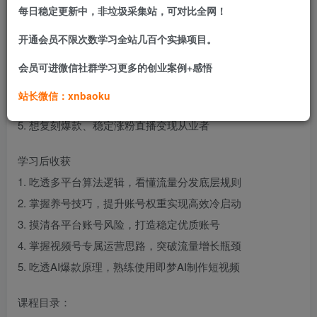
每日稳定更新中，非垃圾采集站，可对比全网！
适合学习人群
开通会员不限次数学习全站几百个实操项目。
1. 不懂平台算法、视频无播放的创作者
2. 账号权重低、冷启动流量惨淡运营
会员可进微信社群学习更多的创业案例+感悟
3. 想做视频号却找不到破局方法的博主
站长微信：xnbaoku
4. 不会运用AI工具做短视频内容新手
5. 想复刻爆款、稳定涨粉直播变现从业者
学习后收获
1. 吃透多平台算法逻辑，看懂流量分发底层规则
2. 掌握养号技巧，提升账号权重实现高效冷启动
3. 摸清各平台账号风险，打造稳定优质账号
4. 掌握视频号专属运营思路，突破流量增长瓶颈
5. 吃透AI爆款原理，熟练使用即梦AI制作短视频
课程目录：