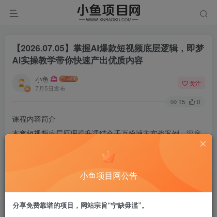
【2026.07.05】掌握AI爆款短视频底层逻辑，即梦
AI实操教学带你快速产出优质内容
小鱼
关注
7月5日发布
15
0
课程内容简介
本套短视频底层原理提升课结合千万粉博主实战案例，深度
拆解多平台推荐算法底层逻辑，讲解账号权重提升、养号区
分真假爆款、短视频冷启动起量方法；分析各平台账号风险
小鱼项目网公告
与优质账号打造思路，针对视频号给出破局运营方案，完整
讲解AI赋能短视频的底层逻辑，配套即梦AI实操演示，打通
分享免费靠谱的项目，网站宗旨“宁缺毋滥”。
算法认知与AI创作落地全链路。