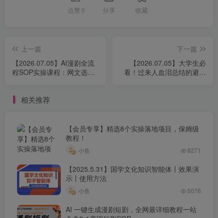
点赞
0
分享
收藏
上一篇
下一篇
【2026.07.05】AI漫剧全流
【2026.07.05】大学生必
程SOP实操课程：网文选
看！过来人血泪总结的避坑
本、版权剧本、分镜资产一
指南，助你少走弯路
站搞定，图文生视频与后期
相关推荐
剪辑全覆盖
【会员专享】精选8个实操落地项目，保姆级
教程！
小鱼
8271
【2025.5.31】国学文化知识智能体丨效果演
示丨使用方法
小鱼
5076
AI 一键生成漫剧短剧，全网最详细教程一站