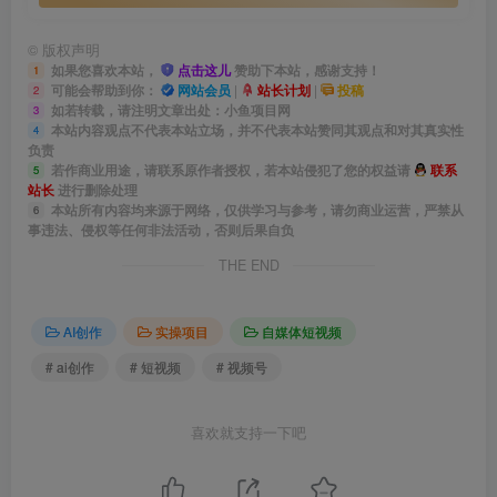
©
版权声明
如果您喜欢本站，
点击这儿
赞助下本站，感谢支持！
1
可能会帮助到你：
网站会员
|
站长计划
|
投稿
2
如若转载，请注明文章出处：小鱼项目网
3
本站内容观点不代表本站立场，并不代表本站赞同其观点和对其真实性
4
负责
若作商业用途，请联系原作者授权，若本站侵犯了您的权益请
联系
5
站长
进行删除处理
本站所有内容均来源于网络，仅供学习与参考，请勿商业运营，严禁从
6
事违法、侵权等任何非法活动，否则后果自负
THE END
AI创作
实操项目
自媒体短视频
# ai创作
# 短视频
# 视频号
喜欢就支持一下吧