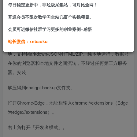
每日稳定更新中，非垃圾采集站，可对比全网！
开通会员不限次数学习全站几百个实操项目。
课程介绍
会员可进微信社群学习更多的创业案例+感悟
站长微信：xnbaoku
一键扫描并把你自己账号下的全部ChatGPT对话导出到本
地，支持Markdown/JSON/HTML/ZIP。纯本地运行，数据只
在你的浏览器和本地文件之间流转，不经过任何第三方服务
器。安装
解压得到chatgpt-backup文件夹。
打开Chrome/Edge，地址栏输入chrome://extensions（Edge
为edge://extensions）。
右上角打开「开发者模式」。