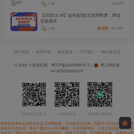
小鱼
2437
【2025.6.18】如何实现0元使用即梦，降低
实操成本
1254
小鱼
免费
用户协议
免责声明
隐私政策
关于我们
网址发布页
© 2024
小鱼项目网
·
粤ICP备20029383号-3
|
粤公网安备
44142202000043号
扫码关注公众号
扫码加微信
扫码加入微信群
网站资源来自会员发布以及互联网收集，不代表本站立场，仅限学习交流使用。请遵
循相关法律法规，请在下载后24小时内删除，如有侵权争议、不妥之处请联系本站删
除处理！请用户仔细辨认内容的真实性，避免上当受骗，防范网络诈骗，远离网络犯