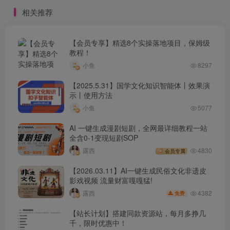
有TTS语音朗读功能
学解说教学，轻松稳定变
相关推荐
现！
【会员专享】精选8个实操落地项目，保姆级
教程！
小鱼
8297
【2025.5.31】国学文化知识智能体丨效果演
示丨使用方法
小鱼
5077
AI 一键生成漫剧短剧，全网最详细教程一站
全含0-1变现短剧SOP
露西
4830
会员专属
【2026.03.11】AI一键生成民俗文化非遗皮
影戏视频 流量财富嘎嘎猛!
4382
露西
免费
【站长计划】搭建同款资源站，每月多挣几
千，限时优惠中！