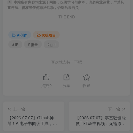
本站所有内容均来源于网络，仅供学习与参考，请勿商业运营，严禁从
6
事违法、侵权等任何非法活动，否则后果自负
THE END
AI创作
实操项目
# IP
# 批量
# gpt
喜欢就支持一下吧
点赞
0
分享
收藏
上一篇
下一篇
【2026.07.07】Github神
【2026.07.07】零基础也能
器！AI电子书阅读工具，支
做TikTok中视频：无需原创
持智能搜索与语义搜索，还
拍摄、无需外语，跟着大佬