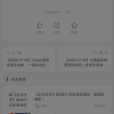
喜欢就支持一下吧
点赞
0
分享
收藏
上一篇
下一篇
【2026.07.08】Codex电商
【2026.07.08】短视频矩阵
生图全攻略：一键自动化
变现训练营｜多类目剪辑·起
SOP，批量生成爆款主图/海
号技巧·账号交易，零基础不
报/小红书封面
露脸也能稳定涨粉落地实操
相关推荐
课
【会员专享】精选8个实操落地项目，保姆级
教程！
小鱼
8244