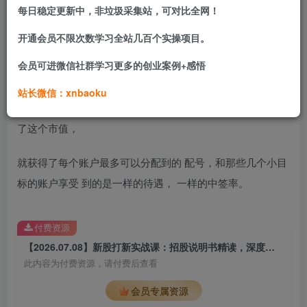
每日稳定更新中，非垃圾采集站，可对比全网！
比较有用的数据有：
开通会员不限次数学习全站几百个实操项目。
会员可进微信社群学习更多的创业案例+感悟
顶格申购需配市值 ——这个数据说明 的是打满需要多少市
值，像华润新能 源这样的巨无霸需要632万才能打满。 而
站长微信：xnbaoku
普通新股一般几十万就可以打满了。 打满的意思就是，你到
了这个市值，
就获得了每个账户最多可以分配到的 配号，和那些几个小目
标的账户享受 到的是一样的待遇， 一样的中签率。
付费资源
【2026.07.08】新股打新实战课：招股说明书精读，深度解析存储企业基本面
此内容为付费资源，请付费后查看
会员专属资源