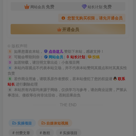
免费
免费
网站会员
站长计划
您暂无购买权限，请先开通会员
开通会员
©
版权声明
如果您喜欢本站，
点击这儿
赞助下本站，感谢支持！
1
可能会帮助到你：
网站会员
|
站长计划
|
投稿
2
如若转载，请注明文章出处：小鱼项目网
3
本站内容观点不代表本站立场，并不代表本站赞同其观点和对其真实性
4
负责
若作商业用途，请联系原作者授权，若本站侵犯了您的权益请
联系
5
站长
进行删除处理
本站所有内容均来源于网络，仅供学习与参考，请勿商业运营，严禁从
6
事违法、侵权等任何非法活动，否则后果自负
THE END
实操项目
自媒体短视频
# 付费文章
# 教程
# 实操项目