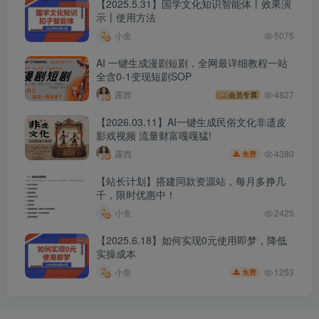
【2025.5.31】国学文化知识智能体丨效果演
示丨使用方法
小鱼
5075
AI 一键生成漫剧短剧，全网最详细教程一站
全含0-1变现短剧SOP
露西
4827
会员专属
【2026.03.11】AI一键生成民俗文化非遗皮
影戏视频 流量财富嘎嘎猛!
4380
露西
免费
【站长计划】搭建同款资源站，每月多挣几
千，限时优惠中！
小鱼
2425
【2025.6.18】如何实现0元使用即梦，降低
实操成本
1253
小鱼
免费