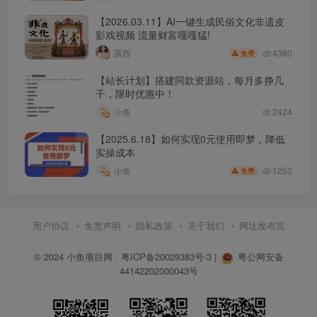
【2026.03.11】AI一键生成民俗文化非遗皮
影戏视频 流量财富嘎嘎猛!
4380
露西
免费
【站长计划】搭建同款资源站，每月多挣几
千，限时优惠中！
小鱼
2424
【2025.6.18】如何实现0元使用即梦，降低
实操成本
1253
小鱼
免费
用户协议
免责声明
隐私政策
关于我们
网址发布页
© 2024
小鱼项目网
·
粤ICP备20029383号-3
|
粤公网安备
44142202000043号