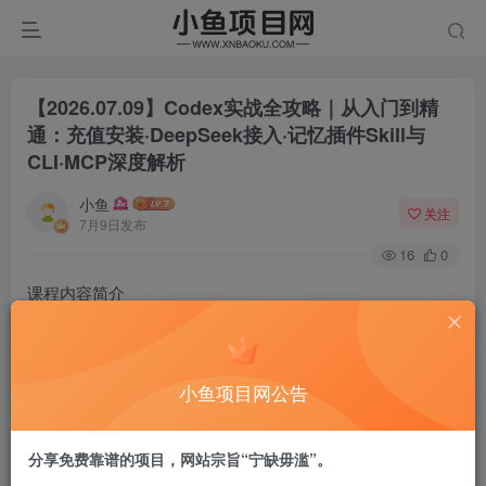
【2026.07.09】Codex实战全攻略｜从入门到精
通：充值安装·DeepSeek接入·记忆插件Skill与
CLI·MCP深度解析
小鱼
关注
7月9日发布
16
0
课程内容简介
本套Codex从入门到实战全套课程共19份教学文件，完整覆
盖多渠道账号充值、软件安装、DeepSeek V4模型接入、基
础设置、记忆功能、插件、技能、CLI、MCP模块等基础操
小鱼项目网公告
作，讲解自动化搭建逻辑，搭配大型项目开发、任务模板
库、宠物网站完整落地实战案例，配套完整课件，零基础可
分享免费靠谱的项目，网站宗旨“宁缺毋滥”。