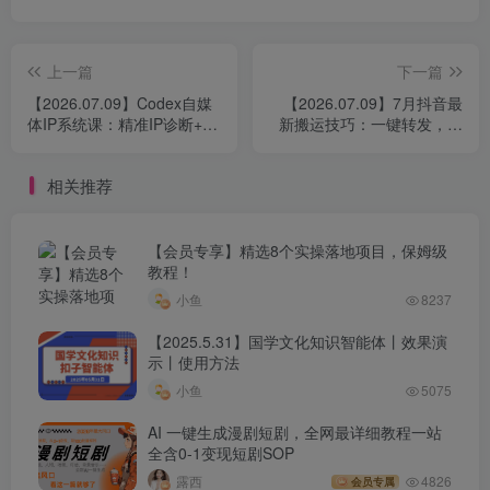
上一篇
下一篇
【2026.07.09】Codex自媒
【2026.07.09】7月抖音最
体IP系统课：精准IP诊断+热
新搬运技巧：一键转发，轻
点抓取+IP蒸馏技能，爆款复
松实现1:1复制，十几秒搞定
刻与数字人多平台自动发布
一条视频！
相关推荐
全攻略
【会员专享】精选8个实操落地项目，保姆级
教程！
小鱼
8237
【2025.5.31】国学文化知识智能体丨效果演
示丨使用方法
小鱼
5075
AI 一键生成漫剧短剧，全网最详细教程一站
全含0-1变现短剧SOP
露西
4826
会员专属