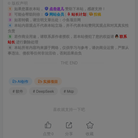
©
版权声明
如果您喜欢本站，
点击这儿
赞助下本站，感谢支持！
1
可能会帮助到你：
网站会员
|
站长计划
|
投稿
2
如若转载，请注明文章出处：小鱼项目网
3
本站内容观点不代表本站立场，并不代表本站赞同其观点和对其真实性
4
负责
若作商业用途，请联系原作者授权，若本站侵犯了您的权益请
联系
5
站长
进行删除处理
本站所有内容均来源于网络，仅供学习与参考，请勿商业运营，严禁从
6
事违法、侵权等任何非法活动，否则后果自负
THE END
AI创作
实操项目
# 软件
# DeepSeek
# Mcp
喜欢就支持一下吧
点赞
0
分享
收藏