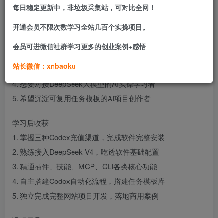
系统掌握Codex全链路操作与项目开发能力。
每日稳定更新中，非垃圾采集站，可对比全网！
适合学习人群
开通会员不限次数学习全站几百个实操项目。
1. 零基础想要系统学习Codex工具的AI爱好者
会员可进微信社群学习更多的创业案例+感悟
2. 想搭建自动化工作流提升效率职场从业者
站长微信：xnbaoku
3. 需要自主开发小型网站项目的副业开发者
4. 想要对接DeepSeek大模型的AI实操学习者
5. 希望沉淀可复用任务模板的AI项目创作者
学习后收获
1. 掌握三种Codex充值渠道，完成软件完整安装
2. 熟练接入DeepSeek V4，吃透软件基础配置
3. 精通插件、技能、MCP、CLI各类核心功能
4. 自主搭建Codex自动化流程，搭建任务模板库
5. 独立完成完整网站项目开发，落地商用案例