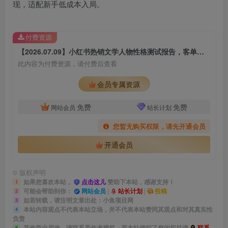
现，适配新手低成本入局。
付费资源
【2026.07.09】小红书热销文学人物性格测试报告，客单价仅4.99，135天狂卖5169单！
此内容为付费资源，请付费后查看
会员专属资源
免费
免费
网站会员
站长计划
您暂无购买权限，请先开通会员
开通会员
©
版权声明
如果您喜欢本站，
点击这儿
赞助下本站，感谢支持！
1
可能会帮助到你：
网站会员
|
站长计划
|
投稿
2
如若转载，请注明文章出处：小鱼项目网
3
本站内容观点不代表本站立场，并不代表本站赞同其观点和对其真实性
4
负责
若作商业用途，请联系原作者授权，若本站侵犯了您的权益请
联系
5