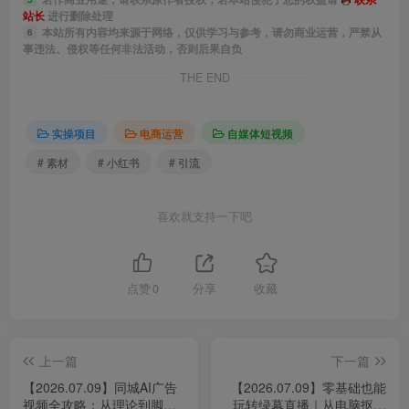
站长
进行删除处理
本站所有内容均来源于网络，仅供学习与参考，请勿商业运营，严禁从
6
事违法、侵权等任何非法活动，否则后果自负
THE END
实操项目
电商运营
自媒体短视频
# 素材
# 小红书
# 引流
喜欢就支持一下吧
点赞
0
分享
收藏
上一篇
下一篇
【2026.07.09】同城AI广告
【2026.07.09】零基础也能
视频全攻略：从理论到脚
玩转绿幕直播｜从电脑抠像