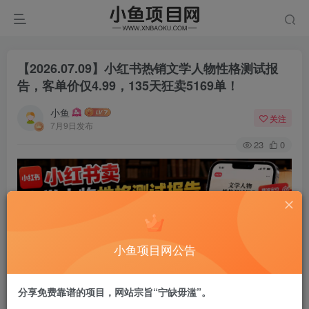
【2026.07.09】小红书热销文学人物性格测试报
告，客单价仅4.99，135天狂卖5169单！
小鱼
关注
7月9日发布
23
0
小鱼项目网公告
分享免费靠谱的项目，网站宗旨“宁缺毋滥”。