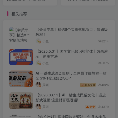
本、AI制作到引流闭环，一
到OBS高阶调试，一站式打
站式讲透！
造高清视觉直播间
相关推荐
【会员专享】精选8个实操落地项目，保姆级
教程！
小鱼
8214
【2025.5.31】国学文化知识智能体丨效果演
示丨使用方法
小鱼
5075
AI 一键生成漫剧短剧，全网最详细教程一站
全含0-1变现短剧SOP
露西
4826
会员专属
【2026.03.11】AI一键生成民俗文化非遗皮
影戏视频 流量财富嘎嘎猛!
4379
露西
免费
【站长计划】搭建同款资源站，每月多挣几