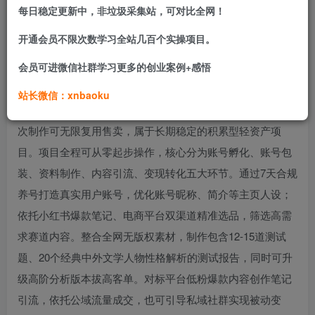
项目介绍：
每日稳定更新中，非垃圾采集站，可对比全网！
开通会员不限次数学习全站几百个实操项目。
本项目是小红书低门槛虚拟资料轻创业赛道，依托大众自我
认知、社交分享两大核心需求，售卖文学人物性格测试PDF
会员可进微信社群学习更多的创业案例+感悟
资料，实操案例135天成交5169单，客单价4.99元，可叠加
站长微信：xnbaoku
高阶版本提升收益。项目无货源、无库存、零实物成本，一
次制作可无限复用售卖，属于长期稳定的积累型轻资产项
目。项目全程可从零起步操作，核心分为账号孵化、账号包
装、资料制作、内容引流、变现转化五大环节。通过7天合规
养号打造真实用户账号，优化账号昵称、简介等主页人设；
依托小红书爆款笔记、电商平台双渠道精准选品，筛选高需
求赛道内容。整合全网无版权素材，制作包含12-15道测试
题、20个经典中外文学人物性格解析的测试报告，同时可升
级高阶分析版本拔高客单。对标平台低粉爆款内容创作笔记
引流，依托公域流量成交，也可引导私域社群实现被动变