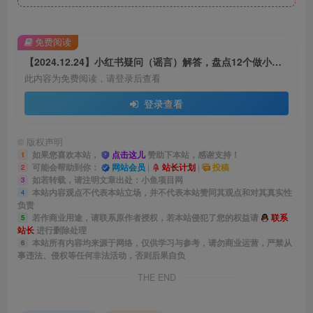
免费阅读
【2024.12.24】小红书疑问（谣言）解答，盘点12个做小红书经常让人困惑的问题
此内容为免费阅读，请登录后查看
登录查看
©
版权声明
如果您喜欢本站，
点击这儿
赞助下本站，感谢支持！
1
可能会帮助到你：
网站会员
|
站长计划
|
投稿
2
如若转载，请注明文章出处：小鱼项目网
3
本站内容观点不代表本站立场，并不代表本站赞同其观点和对其真实性
4
负责
若作商业用途，请联系原作者授权，若本站侵犯了您的权益请
联系
5
站长
进行删除处理
本站所有内容均来源于网络，仅供学习与参考，请勿商业运营，严禁从
6
事违法、侵权等任何非法活动，否则后果自负
THE END