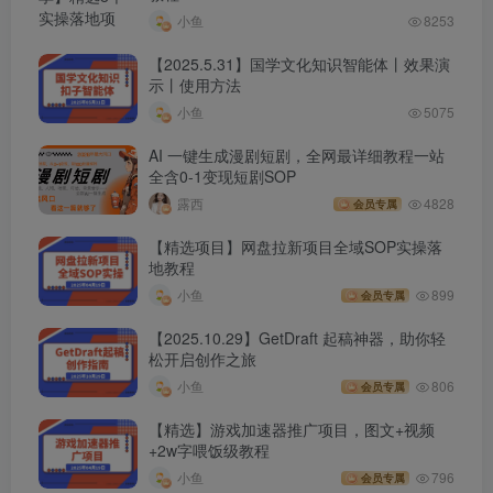
小鱼
8253
【2025.5.31】国学文化知识智能体丨效果演
示丨使用方法
小鱼
5075
AI 一键生成漫剧短剧，全网最详细教程一站
全含0-1变现短剧SOP
露西
4828
会员专属
【精选项目】网盘拉新项目全域SOP实操落
地教程
小鱼
899
会员专属
【2025.10.29】GetDraft 起稿神器，助你轻
松开启创作之旅
小鱼
806
会员专属
【精选】游戏加速器推广项目，图文+视频
+2w字喂饭级教程
小鱼
796
会员专属