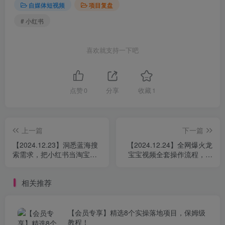
自媒体短视频
项目复盘
# 小红书
喜欢就支持一下吧
点赞
0
分享
收藏
1
上一篇
下一篇
【2024.12.23】洞悉蓝海搜
【2024.12.24】全网爆火龙
索需求，把小红书当淘宝，
宝宝视频全套操作流程，播
卖虚拟资料，实现被动收入
放量2000万+
闭环，实战复盘
相关推荐
【会员专享】精选8个实操落地项目，保姆级
教程！