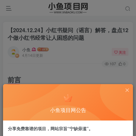
【2024.12.24】小红书疑问（谣言）解答，盘点12
个做小红书经常让人困惑的问题
小鱼
关注
4月14日更新
107
0
前言
日常混迹各种小红书相关的社群，自己也有做一些陪跑服
务，因此结识了不少从事小红书的朋友，通过与他们的交
小鱼项目网公告
流，结合自己一路做小红书过来踩的坑，特意写一篇文章来
记录常见的小红书“谣言”，并尝试从底层逻辑去把他们讲清
分享免费靠谱的项目，网站宗旨“宁缺毋滥”。
楚。不光局限在小红书，其它的UGC平台也同样适用！