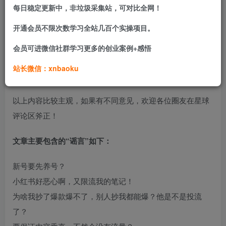
每日稳定更新中，非垃圾采集站，可对比全网！
细数这些“谣言”，其实背后都对应的是“人性”——当遭遇不顺
开通会员不限次数学习全站几百个实操项目。
的时候，人们总是喜欢去找客观原因，很少会从自身出发去
找原因，我希望用这篇文章来时刻提醒自己——“遇到事情多
会员可进微信社群学习更多的创业案例+感悟
想解决办法，不要总是把失败的原因推给平台等客观因素”。
站长微信：xnbaoku
这样才能离真相更近，离成功更近一点！
以上内容比较主观，如果有不同意见，欢迎各位圈友在星球
评论区斧正！
文章主要包含的“谣言”如下：
新号要先养号？
小红书好恶心啊，又限流我的笔记！
为啥我抄了爆款爆不了，别人抄我都能爆？他是不是投流
了？