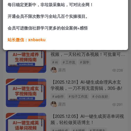
小鱼
16
每日稳定更新中，非垃圾采集站，可对比全网！
【2026.03.11】AI一键生成民俗文化非
开通会员不限次数学习全站几百个实操项目。
遗皮影戏视频 流量财富嘎嘎猛!
会员可进微信社群学习更多的创业案例+感悟
# 扣子工作流 智能体 非遗 皮影戏 带徒 带书 素材 陪跑
露西
4380
站长微信：xnbaoku
【2026.01.09】AI一键生成养生中草药
视频，一天轻松万条视频！可批量可矩
阵！
# AI
# 工作流
# 国学
露西
238
【2025.12.31】AI-键生成命理风水玄
学视频，一刀不剪无需剪辑，30S-条!
# ai创作
# 扣子工作流
# 小白友好
露西
291
【2025.12.05】AI一键生成英语单词视
频，轻松做英语博主！
# 一键生成
# AI视频
# 英语博主