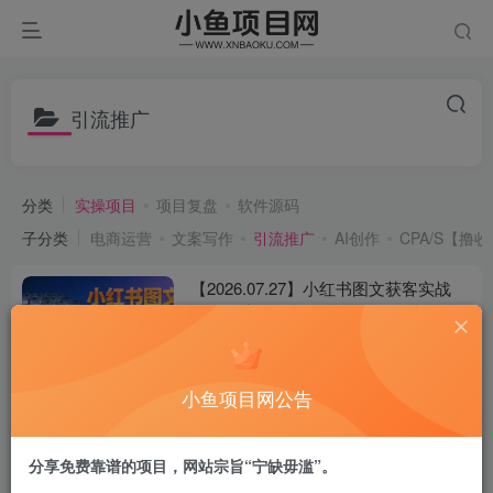
引流推广
分类
实操项目
项目复盘
软件源码
子分类
电商运营
文案写作
引流推广
AI创作
CPA/S【撸
【2026.07.27】小红书图文获客实战
课：深度拆解单人20台设备矩阵玩
法，设备风控与合规引流一站式落地指
# 小红书
# 引流
# 图文
南
小鱼
21
小鱼项目网公告
【2026.07.13】私域钩子矩阵实战指
南：公私域流量拆解+账号风控养号
+18类引流钩子+AI工具成交全攻略
分享免费靠谱的项目，网站宗旨“宁缺毋滥”。
# 小红书
# 引流
# 朋友圈