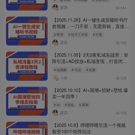
露西
141
【2025.11.28】AI一键生成安睡听书疗
愈视频，一刀不剪，无需剪辑，直接发
布！
# 带货
# 扣子工作流
# 疗愈
露西
155
【2025.11.05】3天2夜私域实战营：矩
阵引流+AD投放+私域变现，打造闭环
商业体系
# 短视频
# 引流
# 批量
小鱼
126
【2025.10.10】AI+国潮+招财+壁纸 爆
卖一年四季！
# AI
# 轻松
# 简单
露西
135
【2025.10.8】哔哩哔哩引流一个视频
裂变100个矩阵玩法