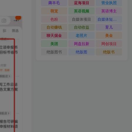
【2026.08.04】零基础玩转虚拟资源变现：四大赛道实操指南，手把手教你搭建个人盈利体系
12
薅羊毛
蓝海项目
营业执照
萌宠
英语视频
英语博主
色粉
自媒体项目
自媒体短视频
自动赚钱
自动收益
育儿
聊天掘金
老照片
美金
美团
网盘拉新
网创项目
绝版图书
绝版图
绝版书