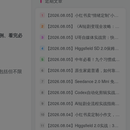
近期文章
【2026.08.05】小红书卖“情绪定制”小服务，客单价6.88-14.88，227天狂出2万+单，净赚13万+
1
HI！请登录
【2026.08.05】《AI短剧变现全攻略：婆媳题材引爆女性流量，四大变现路径一次打通》
2
例、看完必
登录
注册
【2026.08.05】U哥自媒体实战营：快速起号、引爆流量、打造爆款内容能力
3
【2026.08.05】Higgsfield SD 2.0保姆级教程：3分钟真人AI影视剧从0到1完整实操
4
【2026.08.05】中年必看！九个习惯或能助你更长寿
5
【2026.08.05】原生家庭普通，如何靠个人努力实现阶层跃升？这几点建议值得收藏
6
包括但不限
创业者的第一个付费社群
【2026.08.05】Seedance 2.0 Mini 免费无限用：10秒视频、9图+3音频全解锁！
7
氛围好 价格低 内容多
【2026.08.05】Codex自动化剪辑实战：DeepSeek V4 Pro多API联动，图文成片Skill全流程拆解
8
立即查看
【2026.08.05】AI短剧全流程实战指南：从爆款拆解到成片交付，掌握高效工作流与审美进阶秘籍
9
【2026.08.04】小红书卖定制小作文，9.9元一单狂卖1万+，普通人的轻资产搞钱路子
10
【2026.08.04】Higgsfield 2.0实战：3分钟真人AI影视剧全流程拆解，14天无限生成秘籍
11