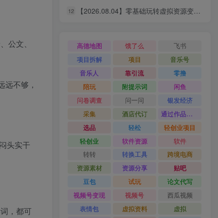
【2026.08.04】零基础玩转虚拟资源变现：四大赛道实操指南，手把手教你搭建个人盈利体系
12
【2026.08.05】小红书卖“情绪定制”小服务，客单价6.88-14.88，227天狂出2万+单，净赚13万+
1
【2026.08.05】《AI短剧变现全攻略：婆媳题材引爆女性流量，四大变现路径一次打通》
2
录、公文、
高德地图
饿了么
飞书
【2026.08.05】U哥自媒体实战营：快速起号、引爆流量、打造爆款内容能力
3
项目拆解
项目
音乐号
【2026.08.05】Higgsfield SD 2.0保姆级教程：3分钟真人AI影视剧从0到1完整实操
音乐人
靠引流
零撸
4
远远不够，
陪玩
附提示词
闲鱼
【2026.08.05】中年必看！九个习惯或能助你更长寿
5
问卷调查
问一问
银发经济
【2026.08.05】原生家庭普通，如何靠个人努力实现阶层跃升？这几点建议值得收藏
6
采集
酒店代订
通过作品流量
选品
轻松
轻创业项目
【2026.08.05】Seedance 2.0 Mini 免费无限用：10秒视频、9图+3音频全解锁！
7
轻创业
软件资源
软件
较闷头实干
【2026.08.05】Codex自动化剪辑实战：DeepSeek V4 Pro多API联动，图文成片Skill全流程拆解
8
转转
转换工具
跨境电商
【2026.08.05】AI短剧全流程实战指南：从爆款拆解到成片交付，掌握高效工作流与审美进阶秘籍
9
资源素材
资源分享
贴吧
豆包
试玩
论文代写
【2026.08.04】小红书卖定制小作文，9.9元一单狂卖1万+，普通人的轻资产搞钱路子
10
视频号变现
视频号
西瓜视频
【2026.08.04】Higgsfield 2.0实战：3分钟真人AI影视剧全流程拆解，14天无限生成秘籍
11
表情包
虚拟资料
虚拟
键词，都可