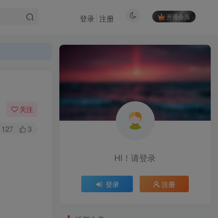
开通会员
登录
注册
【一】踏入AI代写行业我们要思考3个问题👇👇
1.我们可以写什么?
2.写什么比较赚钱?
关注
127
3
HI！请登录
登录
注册