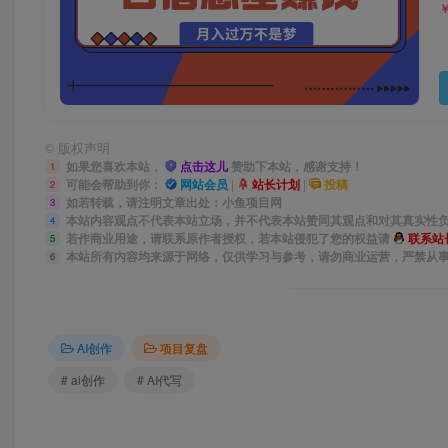
©
版权声明
如果您喜欢本站，
点击这儿
赞助下本站，感谢支持！
1
可能会帮助到你：
网站会员
|
站长计划
|
投稿
2
如若转载，请注明文章出处：小鱼项目网
3
本站内容观点不代表本站立场，并不代表本站赞同其观点和对其真实性
4
若作商业用途，请联系原作者授权，若本站侵犯了您的权益请
联系站
5
本站所有内容均来源于网络，仅供学习与参考，请勿商业运营，严禁从
6
AI创作
项目复盘
# ai创作
# AI代写