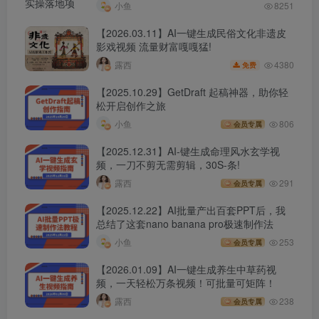
小鱼
8251
【2026.03.11】AI一键生成民俗文化非遗皮
影戏视频 流量财富嘎嘎猛!
4380
露西
免费
【2025.10.29】GetDraft 起稿神器，助你轻
松开启创作之旅
小鱼
806
会员专属
【2025.12.31】AI-键生成命理风水玄学视
频，一刀不剪无需剪辑，30S-条!
露西
291
会员专属
【2025.12.22】AI批量产出百套PPT后，我
总结了这套nano banana pro极速制作法
小鱼
253
会员专属
【2026.01.09】AI一键生成养生中草药视
频，一天轻松万条视频！可批量可矩阵！
露西
238
会员专属