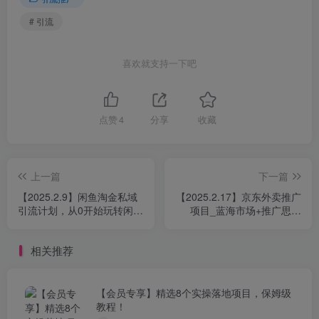
# 引流
喜欢就支持一下吧
点赞
4
分享
收藏
上一篇
下一篇
【2025.2.9】闲鱼淘金私域
【2025.2.17】京东外卖推广
引流计划，从0开始玩转闲
项目_蓝海市场+推广思路
鱼，副业也可以挣到全职的
+申请渠道【揭秘】
工资
相关推荐
【会员专享】精选8个实操落地项目，保姆级
教程！