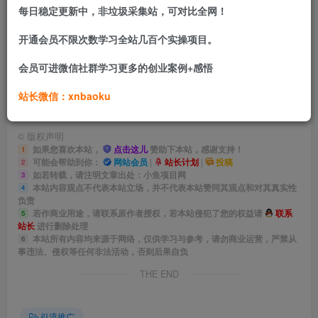
每日稳定更新中，非垃圾采集站，可对比全网！
免费资源
开通会员不限次数学习全站几百个实操项目。
【2025.2.14】某付费IP合伙人引流课程
会员可进微信社群学习更多的创业案例+感悟
此内容为免费资源，请登录后查看
站长微信：xnbaoku
登录查看
©
版权声明
如果您喜欢本站，
点击这儿
赞助下本站，感谢支持！
1
可能会帮助到你：
网站会员
|
站长计划
|
投稿
2
如若转载，请注明文章出处：小鱼项目网
3
本站内容观点不代表本站立场，并不代表本站赞同其观点和对其真实性
4
负责
若作商业用途，请联系原作者授权，若本站侵犯了您的权益请
联系
5
站长
进行删除处理
本站所有内容均来源于网络，仅供学习与参考，请勿商业运营，严禁从
6
事违法、侵权等任何非法活动，否则后果自负
THE END
引流推广