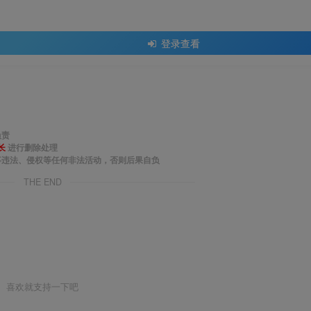
登录查看
负责
长
进行删除处理
事违法、侵权等任何非法活动，否则后果自负
THE END
喜欢就支持一下吧