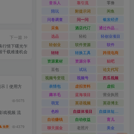
音乐人
靠引流
零撸
陪玩
附提示词
闲鱼
问卷调查
问一问
银发经济
采集
酒店代订
通过作品流量
选品
轻松
轻创业项目
下一篇
轻创业
软件资源
软件
特殊行情下曙光乍
握千载难逢机会
转转
转换工具
跨境电商
资源素材
资源分享
贴吧
豆包
试玩
论文代写
视频号变现
视频号
西瓜视频
果演示丨使用方
表情包
虚拟资料
虚拟
薅羊毛
蓝海项目
营业执照
5075
萌宠
英语视频
英语博主
色粉
自媒体项目
自媒体短视频
皮影戏视频 流
自动赚钱
自动收益
育儿
4379
免费
聊天掘金
老照片
美金