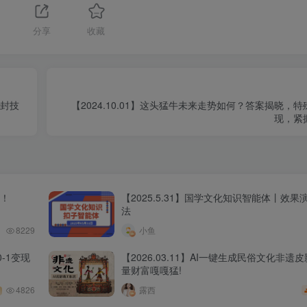
分享
收藏
防封技
【2024.10.01】这头猛牛未来走势如何？答案揭晓，
现，紧
程！
【2025.5.31】国学文化知识智能体丨效
法
8229
小鱼
-1变现
【2026.03.11】AI一键生成民俗文化非遗
量财富嘎嘎猛!
4826
露西