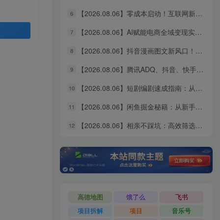
【2026.08.06】零成本启动！互联网新个体创业全攻略：商业思维×流量实战×个人品牌，从小白到变现闭环
6
【2026.08.06】AI赋能电商全域变现实战指南｜多平台无人运营、智能工具应用、供应链合规与全链路盈利闭环系统课
7
【2026.08.06】抖音漫画图文新风口！10分钟快速出片，稳定获取创作者收益
8
【2026.08.06】腾讯ADQ、抖音、快手、B站全平台广告实操课：投手手把手教你稳定变现，拆解出单全流程
9
【2026.08.06】短剧编剧速成指南：从AI写剧指令到过稿投稿，全流程实操教学
10
【2026.08.06】闲鱼掘金秘籍：从新手到月入过万的实战全攻略，选品定价一网打尽
11
【2026.08.06】相亲不踩坑：高效筛选靠谱对象的实操指南，避开短择与利己型陷阱
12
高德地图
饿了么
飞书
项目拆解
项目
音乐号