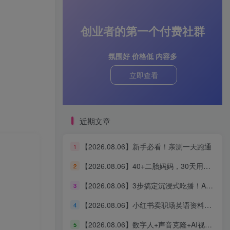
创业者的第一个付费社群
氛围好 价格低 内容多
立即查看
近期文章
【2026.08.06】新手必看！亲测一天跑通
1
【2026.08.06】40+二胎妈妈，30天用AI搭建知识体系，从0启动3条“生产线”，涨粉2000+，一人公司实现自动运转（深度复盘）
2
【2026.08.06】3步搞定沉浸式吃播！AI无线画布保姆级教程，手把手教你轻松出片
3
【2026.08.06】小红书卖职场英语资料，单价39.8却狂销2万+，零基础新手也能轻松复制
4
【2026.08.06】数字人+声音克隆+AI视频生成，零基础玩转口播智能体全流程实战
5