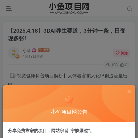
【2025.4.18】3DAI养生赛道，3分钟一条，日变
现多张!
小鱼
关注
4月19日更新
103
2
【新视觉健康科普项目解析】人体器官拟人化IP创造流量密
码
项目亮点：
以3D动态建模技术将人体器官转化为萌趣角色，结合时下热
小鱼项目网公告
门健康话题打造沉浸式科普内容。通过AI智能生成系统，可
实现养生知识的趣味可视化呈现，内容覆盖全年龄层用户健
分享免费靠谱的项目，网站宗旨“宁缺毋滥”。
康需求。当前在短视频平台单月最高播放量突破8000万次，