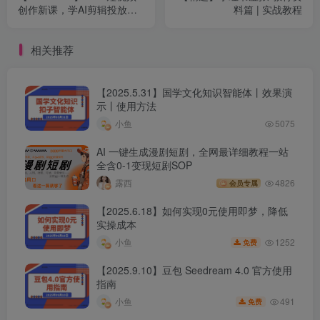
创作新课，学AI剪辑投放，
料篇 | 实战教程
提升视频高清处理，成为天
才策划
相关推荐
【2025.5.31】国学文化知识智能体丨效果演
示丨使用方法
小鱼
5075
AI 一键生成漫剧短剧，全网最详细教程一站
全含0-1变现短剧SOP
露西
4826
会员专属
【2025.6.18】如何实现0元使用即梦，降低
实操成本
1252
小鱼
免费
【2025.9.10】豆包 Seedream 4.0 官方使用
指南
491
小鱼
免费