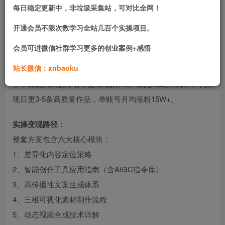
每日稳定更新中，非垃圾采集站，可对比全网！
互动转化率超常规健康类内容3倍。
开通会员不限次数学习全站几百个实操项目。
市场机会洞察：
会员可进微信社群学习更多的创业案例+感悟
大健康内容领域历经多年发展，传统图文模式已难突破同质
站长微信：xnbaoku
化困局。本项目独创”器官剧场”内容形式，尚未形成红海竞
争，目前入局创作者不足市场的7%。依托AI工具矩阵，可实
现日更3-5条高质量作品，单账号月均涨粉15W+。
实操变现路径：
整套方案包含六大核心模块：
1、差异化内容定位策略
2、智能创作工具应用指南（含AIGC指令库）
3、高传播性文案生成体系
4、三维可视化素材制作流程
5、动态视频合成技术详解