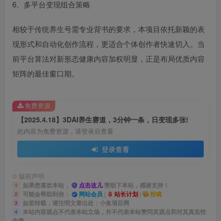
6、多平台变现组合策略
相较于传统养生号需专业背书的要求，本项目依托新颖的表
现形式和自动化创作流程，更适合个体创作者快速切入。当
前平台算法对新形态健康内容加权明显，正是布局优质内容
矩阵的最佳窗口期。
免费资源
【2025.4.18】3DAI养生赛道，3分钟一条，日变现多张!
此内容为免费资源，请登录后查看
登录查看
©
版权声明
如果您喜欢本站，
点击这儿
赞助下本站，感谢支持！
1
可能会帮助到你：
网站会员
|
站长计划
|
投稿
2
如若转载，请注明文章出处：小鱼项目网
3
本站内容观点不代表本站立场，并不代表本站赞同其观点和对其真实性
4
负责