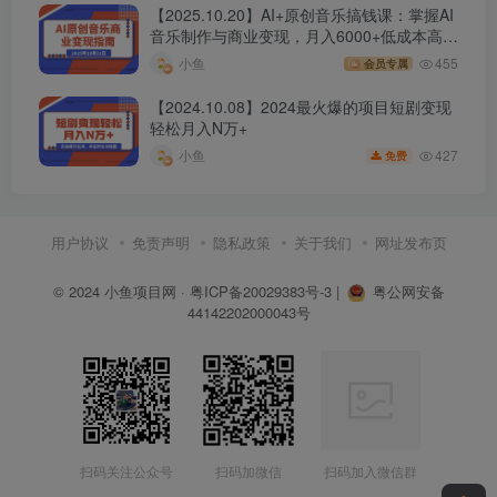
【2025.10.20】AI+原创音乐搞钱课：掌握AI
音乐制作与商业变现，月入6000+低成本高收
益
小鱼
455
会员专属
【2024.10.08】2024最火爆的项目短剧变现
轻松月入N万+
427
小鱼
免费
用户协议
免责声明
隐私政策
关于我们
网址发布页
© 2024
小鱼项目网
·
粤ICP备20029383号-3
|
粤公网安备
44142202000043号
扫码关注公众号
扫码加微信
扫码加入微信群