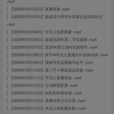
.mp4
│ 【2025年03月02日】直播答疑 .mp4
│ 【2025年03月03日】群成员大师哥分享最近选品和玩法
.mp4
│ 【2025年03月04日】半无人场景搭建 .mp4
│ 【2025年03月05日】群成员25年第二节实操课 .mp4
│ 【2025年03月07日】实景4K屏云顶AI实操细节 .mp4
│ 【2025年03月08日】新手Ai半无人直播从01实操内训 .mp4
│ 【2025年03月09日】视频号投流视频号起号 .mp4
│ 【2025年03月10日】第三节小赛道选品答疑 .mp4
│ 【2025年03月11日】半无人直播答疑 .mp4
│ 【2025年03月12日】云顶联盟乾墨 .mp4
│ 【2025年03月13日】Ai实景4K屏答疑 .mp4
│ 【2025年03月14日】录播业务行业分享 .mp4
│ 【2025年03月15日】半无人AI直播答疑1.mp4