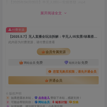
│ 【2025年04月05日】半无人0到一实操答疑 .mp4
│ 【2025年04月06日】如何选品定方向选赛道 .mp4
展开阅读全文
│ 【2025年04月07日】答疑课 .mp4
│ 【2025年04月07日】适合小白最新玩法 .mp4
付费资源
│ 【2025年04月11日】Ai实景4K屏答疑 .mp4
【2025.5.7】无人直播全玩法拆解：半无人/AI实景/绿幕搭建，OBS技术+自然流起号攻略
│ 【2025年04月12日】吴帅乾默发起的直播 .mp4
此内容为付费资源，请付费后查看
│ 【2025年04月14日】半无人实操答疑 .mp4
会员专属资源
│ 【2025年04月17日】云顶ai五代1.0讲解 .mp4
│ 【2025年04月18日】纯无人搭建素材处理 .mp4
免费
免费
网站会员
站长计划
│ 【2025年04月19日】Ai实景4K屏幕答疑 .mp4
您暂无购买权限，请先开通会员
│ 【2025年04月21日】最新睡觉玩法20适合小白最近扛不住
开通会员
的 .mp4
│ 【2025年04月25日】郑州之行TK短视频项目 .mp4
©
版权声明
│ 【2025年04月27日】交流答疑分享方向思路 .mp4
如果您喜欢本站，
点击这儿
赞助下本站，感谢支持！
1
可能会帮助到你：
网站会员
|
站长计划
|
投稿
│ 【2025年04月28日】提高转化的直播搭建方法 .mp4
2
如若转载，请注明文章出处：小鱼项目网
3