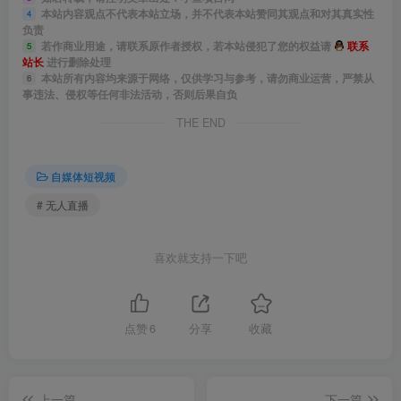
│ 【2025年04月29日】目前最稳纯无玩法实操现场 .mp4
本站内容观点不代表本站立场，并不代表本站赞同其观点和对其真实性
4
负责
│ 【2025年05月03日】云顶5代使用实时答疑 .mp4
若作商业用途，请联系原作者授权，若本站侵犯了您的权益请
联系
5
站长
进行删除处理
│ 【2025年05月03日】云顶五代1.0内测版试用说明 .mp4
本站所有内容均来源于网络，仅供学习与参考，请勿商业运营，严禁从
6
│
事违法、侵权等任何非法活动，否则后果自负
└─课件
THE END
│ 12分申诉模板.docx
│ 2025循环话术.docx
自媒体短视频
│ 25年第一节0-1实操（1）2月9号大师兄.mp4
# 无人直播
│ AIZBsetup(1)(1).exe
│ AIZBsetup(1).exe
喜欢就支持一下吧
│ bandicam 2025-04-19 18-41-42-667.mp4
│ lut调色cube文件.zip
点赞
6
分享
收藏
│ obs 定制插件去重高级版.zip
│ OBS-Studio-30.1.2-Full-Installer-x64(1).exe
│ OBS-Studio-30.1.2-Full-Installer-x64.exe
上一篇
下一篇