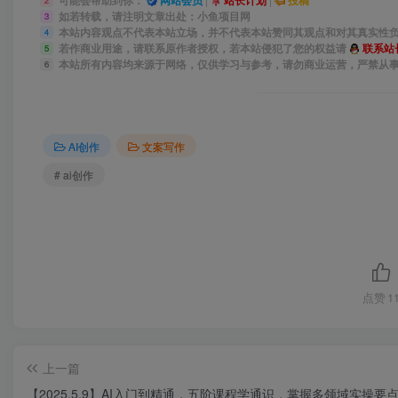
可能会帮助到你：
网站会员
站长计划
投稿
2
如若转载，请注明文章出处：小鱼项目网
3
本站内容观点不代表本站立场，并不代表本站赞同其观点和对其真实性
4
若作商业用途，请联系原作者授权，若本站侵犯了您的权益请
联系站
5
本站所有内容均来源于网络，仅供学习与参考，请勿商业运营，严禁从
6
AI创作
文案写作
# ai创作
点赞
1
上一篇
【2025.5.9】AI入门到精通，五阶课程学通识，掌握多领域实操要