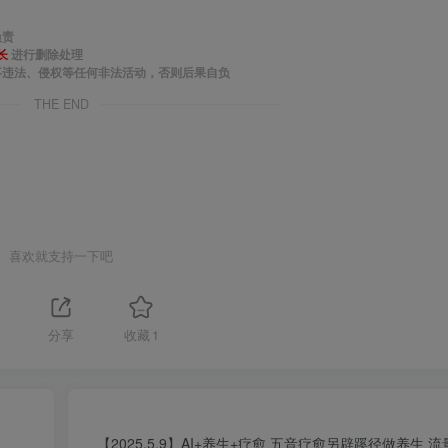
负责
长
进行删除处理
事违法、侵权等任何非法活动，否则后果自负
THE END
喜欢就支持一下吧
1
分享
收藏
1
点
【2025.5.9】AI+养生+疗愈 五音疗愈另辟蹊径做养生