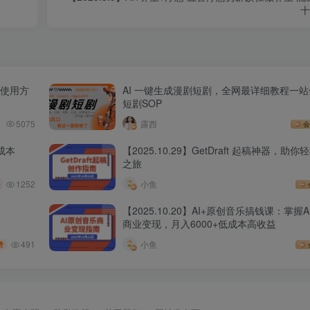
十
丨使用方
AI 一键生成漫剧短剧，全网最详细教程一站
短剧SOP
5075
露西
会
成本
【2025.10.29】GetDraft 起稿神器，助
之旅
1252
小鱼
【2025.10.20】AI+原创音乐搞钱课：掌握
商业变现，月入6000+低成本高收益
491
小鱼
费