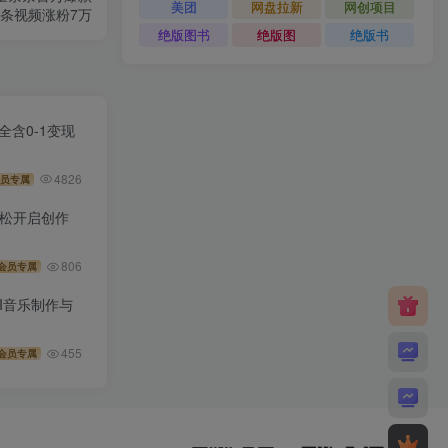
美团
网盘拉新
网创项目
条视频涨粉7万
绝版图书
绝版图
绝版书
全含0-1变现
4826
员专属
你轻松开启创作
806
会员专属
AI音乐制作与
455
会员专属