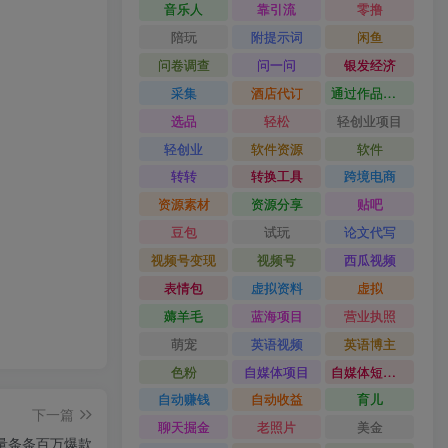
音乐人
靠引流
零撸
陪玩
附提示词
闲鱼
问卷调查
问一问
银发经济
采集
酒店代订
通过作品流量
选品
轻松
轻创业项目
轻创业
软件资源
软件
转转
转换工具
跨境电商
资源素材
资源分享
贴吧
豆包
试玩
论文代写
视频号变现
视频号
西瓜视频
表情包
虚拟资料
虚拟
薅羊毛
蓝海项目
营业执照
萌宠
英语视频
英语博主
色粉
自媒体项目
自媒体短视频
自动赚钱
自动收益
育儿
下一篇
聊天掘金
老照片
美金
 流量条条百万爆款