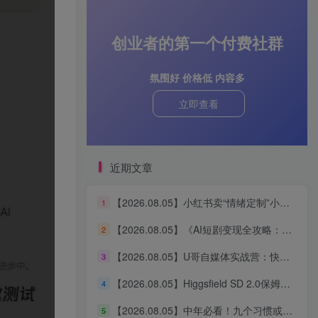
创业者的第一个付费社群
氛围好 价格低 内容多
立即查看
近期文章
【2026.08.05】小红书卖“情绪定制”小服务，客单价6.88-14.88，227天狂出2万+单，净赚13万+
1
【2026.08.05】《AI短剧变现全攻略：婆媳题材引爆女性流量，四大变现路径一次打通》
2
【2026.08.05】U哥自媒体实战营：快速起号、引爆流量、打造爆款内容能力
3
【2026.08.05】Higgsfield SD 2.0保姆级教程：3分钟真人AI影视剧从0到1完整实操
4
【2026.08.05】中年必看！九个习惯或能助你更长寿
5