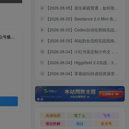
【2026.08.05】原生家庭普通，如何靠个人努力实现阶层跃升？这几点建议值得收藏
6
【2026.08.05】Seedance 2.0 Mini 免费无限用：10秒视频、9图+3音频全解锁！
7
【2026.08.05】Codex自动化剪辑实战：DeepSeek V4 Pro多API联动，图文成片Skill全流程拆解
8
【2025.5.9】10分钟一篇爆文，百分百 AI率=0，用deepseek轻松玩转公众号爆文项目
【2026.08.05】AI短剧全流程实战指南：从爆款拆解到成片交付，掌握高效工作流与审美进阶秘籍
9
【2026.08.04】小红书卖定制小作文，9.9元一单狂卖1万+，普通人的轻资产搞钱路子
10
【2026.08.04】Higgsfield 2.0实战：3分钟真人AI影视剧全流程拆解，14天无限生成秘籍
11
【2026.08.04】零基础玩转虚拟资源变现：四大赛道实操指南，手把手教你搭建个人盈利体系
12
高德地图
饿了么
飞书
项目拆解
项目
音乐号