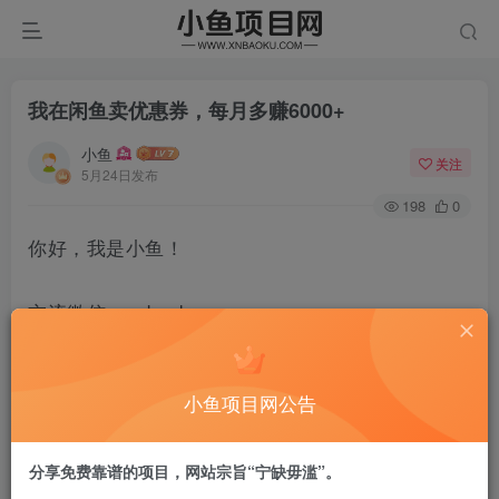
我在闲鱼卖优惠券，每月多赚6000+
小鱼
关注
5月24日发布
198
0
你好，我是小鱼！
交流微信：xnbaoku
这个项目我最早是自己有需求的时候接触到的，就是平时出
小鱼项目网公告
去吃饭、聚餐，动不动人均一两百，如果能省个几十块，还
是很香的。
分享免费靠谱的项目，网站宗旨“宁缺毋滥”。
之前在广州的时候，经常去吃袁老四的火锅，自从知道了闲