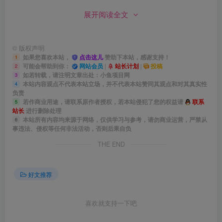
展开阅读全文
至于收益，其实就看你怎么操作了。
一张券挣5块，一天10单就是50块；一张挣10块，一天20单
©
版权声明
如果您喜欢本站，
点击这儿
赞助下本站，感谢支持！
1
就是200块。它不是暴利项目，但绝对是个稳扎稳打的项
可能会帮助到你：
网站会员
|
站长计划
|
投稿
2
目，而且你要是多账号同时操作，覆盖的客户群体会更大，
如若转载，请注明文章出处：小鱼项目网
3
本站内容观点不代表本站立场，并不代表本站赞同其观点和对其真实性
4
单量也能翻倍。
负责
若作商业用途，请联系原作者授权，若本站侵犯了您的权益请
联系
5
站长
进行删除处理
设备其实也简单，一台手机、一个闲鱼账号、一个支付宝，
本站所有内容均来源于网络，仅供学习与参考，请勿商业运营，严禁从
6
事违法、侵权等任何非法活动，否则后果自负
加上美团和淘宝APP就够用了。
THE END
再加一个小工具，比如闲管家，可以帮你批量管理账号、上
架商品、自动回复客户，效率会高很多。
好文推荐
账号起号也不复杂，注册个新账号，把头像、昵称、简介参
喜欢就支持一下吧
考同行设置一下，发布几条动态，挂上几张券，再结合流量