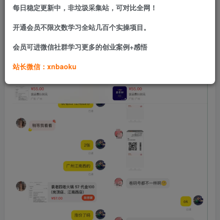
每日稳定更新中，非垃圾采集站，可对比全网！
鱼能买券之后，每次去吃，基本都会先去闲鱼买个券，很多
开通会员不限次数学习全站几百个实操项目。
那种50抵100、55低100的，每次能省大几十，这不香吗…
会员可进微信社群学习更多的创业案例+感悟
现在回老家了，也是很久没吃火锅了，甚是想念…
站长微信：xnbaoku