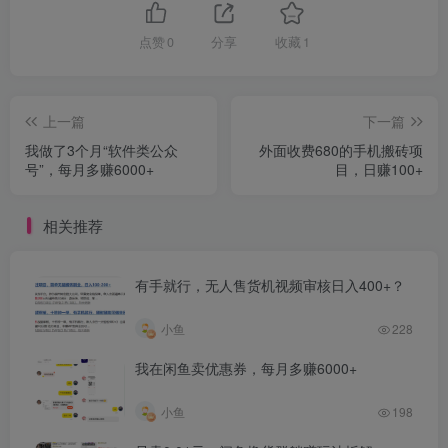
时间段，比如中午11点到下午1点、晚上6点到8点这两个吃
饭高峰期，保持快速回复，单子自然就来了。
点赞
0
分享
收藏
1
整个流程也很清晰，客户在闲鱼看中券后拍下，改价格，告
知核销方式，一单就成交了，大部分人下单是当天就去吃，
上一篇
下一篇
基本都能顺利完成交易，评价也都不错。
我做了3个月“软件类公众
外面收费680的手机搬砖项
号”，每月多赚6000+
目，日赚100+
知道方法，执行力上去了，肯琢磨，赚点小钱真的不难。
相关推荐
你认为的每一个不行的项目、红海项目，百分百都有人在默
默搞钱。
有手就行，无人售货机视频审核日入400+？
例如闲鱼虚拟项目、小红书/小绿书、网盘拉新、以及我一直
小鱼
228
操作的资源站项目…
我在闲鱼卖优惠券，每月多赚6000+
以上哪一个不是红海项目，照样很多人赚到钱了。
小鱼
198