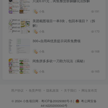
只卖0.01元，闲鱼撸货群躺赚玩法拆解
所以，少点怀疑吧，干起来再说…
小鱼
191
END
美团截图项目一单3块，包回本项目？（拆
解）
赚钱的第一步是开眼，如果你想了解更多“赚钱信息差”，欢迎
小鱼
170
加入掘金社群，
每天分享最新项目、赚钱机会、搞钱信息差、
300+自用AI优质提示词库免费领
以及一些小圈子流通的行业消息：
掘金社群：每晚分享赚钱干
小鱼
168
货
闲鱼拼多多砍一刀助力玩法（揭秘）
往期分享了各种低成本小项目+赚钱信息，本月加入还送一年
小鱼
165
小鱼项目网会员，
满500人即将上调价格，目前400+
用户协议
免责声明
隐私政策
关于我们
网址发布页
© 2024
小鱼项目网
·
粤ICP备20029383号-3
|
粤公网安备
44142202000043号