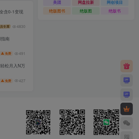
美团
网盘拉新
网创项目
绝版图书
绝版图
绝版书
全含0-1变现
4830
员专属
使用指南
491
免费
变现轻松月入N万
427
免费