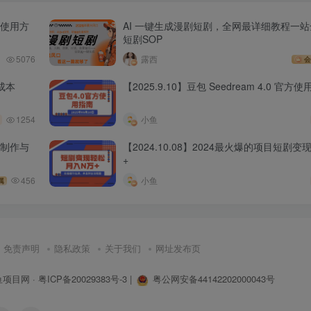
丨使用方
AI 一键生成漫剧短剧，全网最详细教程一站
短剧SOP
5076
露西
会
成本
【2025.9.10】豆包 Seedream 4.0 官方
1254
小鱼
乐制作与
【2024.10.08】2024最火爆的项目短剧
+
456
小鱼
属
免责声明
隐私政策
关于我们
网址发布页
鱼项目网
·
粤ICP备20029383号-3
|
粤公网安备44142202000043号