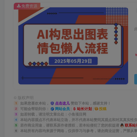
免费资源
©
版权声明
如果您喜欢本站，
点击这儿
赞助下本站，感谢支持！
1
可能会帮助到你：
网站会员
|
站长计划
|
投稿
2
如若转载，请注明文章出处：小鱼项目网
3
本站内容观点不代表本站立场，并不代表本站赞同其观点和对其真实性
4
若作商业用途，请联系原作者授权，若本站侵犯了您的权益请
联系站
5
本站所有内容均来源于网络，仅供学习与参考，请勿商业运营，严禁从
6