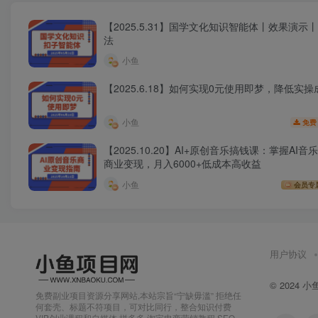
【2025.5.31】国学文化知识智能体丨效果演示
法
小鱼
【2025.6.18】如何实现0元使用即梦，降低实操
小鱼
免费
【2025.10.20】AI+原创音乐搞钱课：掌握AI音
商业变现，月入6000+低成本高收益
小鱼
会员专
用户协议
© 2024
小
免费副业项目资源分享网站,本站宗旨“宁缺毋滥” 拒绝任
何套壳、标题不符项目，可对比同行，整合知识付费