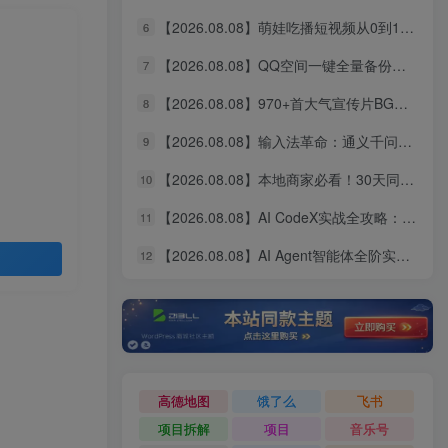
【2026.08.08】萌娃吃播短视频从0到1实操指南｜图文+视频双赛道变现秘籍，收徒、商单、伙伴计划一网打尽
6
【2026.08.08】QQ空间一键全量备份：照片、视频、动态全存本地，GitHub开源神器QzoneArchive来了！
7
【2026.08.08】970+首大气宣传片BGM合集，无版权可商用，分类清晰的高质量音效素材库！
8
【2026.08.08】输入法革命：通义千问让打字速度飞起，300字/分钟+AI润色，说话即出工整文章
9
【2026.08.08】本地商家必看！30天同城IP实操特训：拍摄剪辑+爆款文案+引流成交，全面引爆门店业绩
10
【2026.08.08】AI CodeX实战全攻略：本地部署+API对接+自制Skill，从漫剧剪辑到VR网站一站式落地
11
【2026.08.08】AI Agent智能体全阶实战：零基础手把手，从原理到实操轻松搭建自动运行智能体
12
高德地图
饿了么
飞书
项目拆解
项目
音乐号