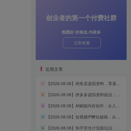
创业者的第一个付费社群
氛围好 价格低 内容多
立即查看
近期文章
【2026.08.08】闲鱼卖虚拟资料，零基础也能月入5k+，手把手全流程拆解
1
【2026.08.08】拼多多虚拟资料副业：零基础小白日入300-1000，每天只需半小时轻松操作
2
【2026.08.08】AI赋能内容创作：从入门到变现的全链路实战指南
3
【2026.08.08】短视频IP孵化秘籍：从0到1打造爆款内容创作运营体系
4
【2026.08.08】快手荧光计划新玩法：短剧搬运技巧，0粉老号新号都能做，有播放就有收益！
5