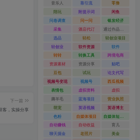
音乐人
靠引流
零撸
陪玩
附提示词
闲鱼
问卷调查
问一问
银发经济
采集
酒店代订
通过作品流量
选品
轻松
轻创业项目
轻创业
软件资源
软件
转转
转换工具
跨境电商
资源素材
资源分享
贴吧
豆包
试玩
论文代写
视频号变现
视频号
西瓜视频
表情包
虚拟资料
虚拟
薅羊毛
蓝海项目
营业执照
下一篇
萌宠
英语视频
英语博主
书获客，实操分享
色粉
自媒体项目
自媒体短视频
自动赚钱
自动收益
育儿
聊天掘金
老照片
美金