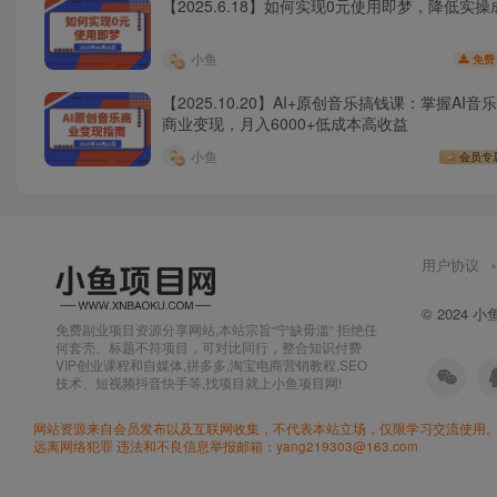
【2025.6.18】如何实现0元使用即梦，降低实操
小鱼
免费
【2025.10.20】AI+原创音乐搞钱课：掌握AI音
商业变现，月入6000+低成本高收益
小鱼
会员专
用户协议
© 2024
小
免费副业项目资源分享网站,本站宗旨“宁缺毋滥” 拒绝任
何套壳、标题不符项目，可对比同行，整合知识付费
VIP创业课程和自媒体,拼多多,淘宝电商营销教程,SEO
技术、短视频抖音快手等,找项目就上小鱼项目网!
网站资源来自会员发布以及互联网收集，不代表本站立场，仅限学习交流使用。
远离网络犯罪 违法和不良信息举报邮箱：yang219303@163.com