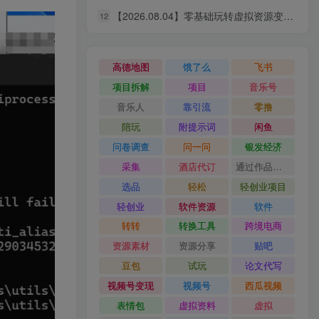
【2026.08.04】零基础玩转虚拟资源变现：四大赛道实操指南，手把手教你搭建个人盈利体系
12
【2026.08.05】原生家庭普通，如何靠个人努力实现阶层跃升？这几点建议值得收藏
6
【2026.08.05】Seedance 2.0 Mini 免费无限用：10秒视频、9图+3音频全解锁！
7
高德地图
饿了么
飞书
【2026.08.05】Codex自动化剪辑实战：DeepSeek V4 Pro多API联动，图文成片Skill全流程拆解
8
项目拆解
项目
音乐号
【2026.08.05】AI短剧全流程实战指南：从爆款拆解到成片交付，掌握高效工作流与审美进阶秘籍
9
音乐人
靠引流
零撸
陪玩
附提示词
闲鱼
【2026.08.04】小红书卖定制小作文，9.9元一单狂卖1万+，普通人的轻资产搞钱路子
10
问卷调查
问一问
银发经济
【2026.08.04】Higgsfield 2.0实战：3分钟真人AI影视剧全流程拆解，14天无限生成秘籍
11
采集
酒店代订
通过作品流量
【2026.08.04】零基础玩转虚拟资源变现：四大赛道实操指南，手把手教你搭建个人盈利体系
12
选品
轻松
轻创业项目
轻创业
软件资源
软件
转转
转换工具
跨境电商
资源素材
资源分享
贴吧
豆包
试玩
论文代写
视频号变现
视频号
西瓜视频
表情包
虚拟资料
虚拟