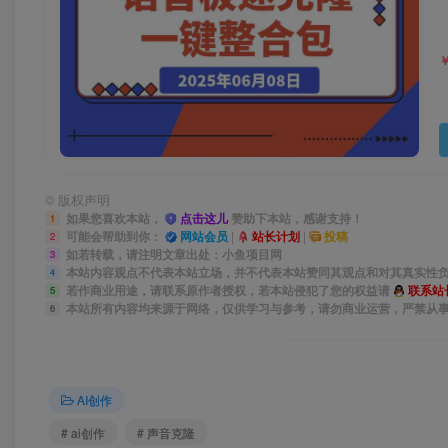
©
版权声明
如果您喜欢本站，
点击这儿
赞助下本站，感谢支持！
1
可能会帮助到你：
网站会员
|
站长计划
|
投稿
2
如若转载，请注明文章出处：小鱼项目网
3
本站内容观点不代表本站立场，并不代表本站赞同其观点和对其真实性
4
若作商业用途，请联系原作者授权，若本站侵犯了您的权益请
联系站
5
本站所有内容均来源于网络，仅供学习与参考，请勿商业运营，严禁从
6
AI创作
# ai创作
# 声音克隆