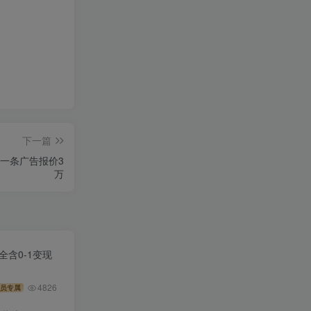
下一篇
g，一条广告报价3
万
全含0-1变现
4826
员专属