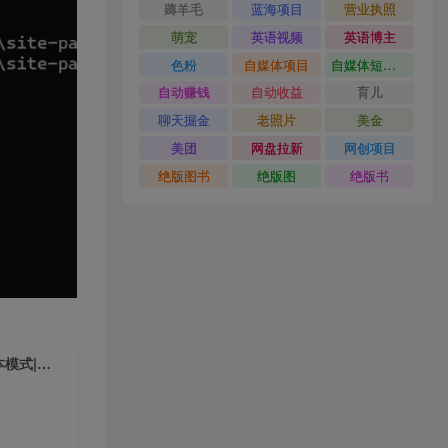
薅羊毛
蓝海项目
营业执照
萌宠
英语视频
英语博主
色粉
自媒体项目
自媒体短视频
自动赚钱
自动收益
育儿
聊天掘金
老照片
美金
美团
网盘拉新
网创项目
绝版图书
绝版图
绝版书
【2025.6.7】Index-TTS_v1.5 语音克隆:B站开源|支持极速克隆+短/长文本模式|一键整合包