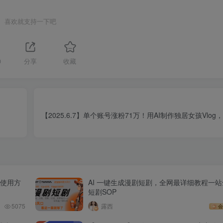
喜欢就支持一下吧
0
分享
收藏
【2025.6.7】单个账号涨粉71万！用AI制作独居女孩Vlo
丨使用方
AI 一键生成漫剧短剧，全网最详细教程一站
短剧SOP
5075
露西
会