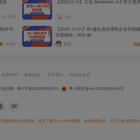
成本
【2025.9.10】豆包 Seedream 4.0 官方
1252
小鱼
乐制作与
【2025.12.31】AI-键生成命理风水玄学
无需剪辑，30S-条!
455
露西
属
免责声明
隐私政策
关于我们
网址发布页
鱼项目网
·
粤ICP备20029383号-3
|
粤公网安备44142202000043号
请遵循相关法律法规，请在下载后24小时内删除，如有侵权争议、不妥之处请联系