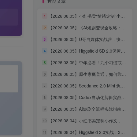
近期文章
【2026.08.05】小红书卖“情绪定制”小服务，客单价6.88-14.88，227天狂出2万+单，净赚13万+
1
创业者的第一个付费社群
【2026.08.05】《AI短剧变现全攻略：婆媳题材引爆女性流量，四大变现路径一次打通》
2
氛围好 价格低 内容多
【2026.08.05】U哥自媒体实战营：快速起号、引爆流量、打造爆款内容能力
3
立即查看
【2026.08.05】Higgsfield SD 2.0保姆级教程：3分钟真人AI影视剧从0到1完整实操
4
【2026.08.05】中年必看！九个习惯或能助你更长寿
5
【2026.08.05】原生家庭普通，如何靠个人努力实现阶层跃升？这几点建议值得收藏
6
【2026.08.05】Seedance 2.0 Mini 免费无限用：10秒视频、9图+3音频全解锁！
7
【2026.08.05】小红书卖“情绪定制”小服务，客单价6.88-14.88，227天狂出2万+单，净赚13万+
1
【2026.08.05】Codex自动化剪辑实战：DeepSeek V4 Pro多API联动，图文成片Skill全流程拆解
8
【2026.08.05】《AI短剧变现全攻略：婆媳题材引爆女性流量，四大变现路径一次打通》
2
【2026.08.05】AI短剧全流程实战指南：从爆款拆解到成片交付，掌握高效工作流与审美进阶秘籍
9
【2026.08.05】U哥自媒体实战营：快速起号、引爆流量、打造爆款内容能力
3
【2026.08.04】小红书卖定制小作文，9.9元一单狂卖1万+，普通人的轻资产搞钱路子
10
【2026.08.05】Higgsfield SD 2.0保姆级教程：3分钟真人AI影视剧从0到1完整实操
4
【2026.08.04】Higgsfield 2.0实战：3分钟真人AI影视剧全流程拆解，14天无限生成秘籍
11
【2026.08.05】中年必看！九个习惯或能助你更长寿
5