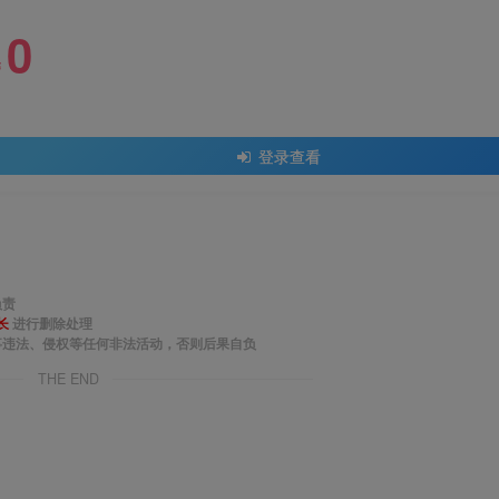
0
￥
登录查看
负责
长
进行删除处理
事违法、侵权等任何非法活动，否则后果自负
THE END