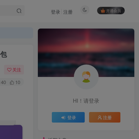
开通会员
登录
注册
合包
关注
140
10
HI！请登录
HI！请登录
登录
注册
登录
注册