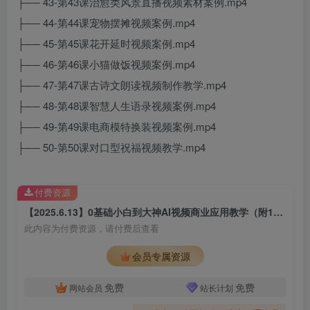
├── 43-第43课治愈类风景直播视频素材案例.mp4
├── 44-第44课宠物摆摊视频案例.mp4
├── 45-第45课花开延时视频案例.mp4
├── 46-第46课小猫做饭视频案例.mp4
├── 47-第47课古诗文朗读视频制作教学.mp4
├── 48-第48课智慧人生语录视频案例.mp4
├── 49-第49课电商模特换装视频案例.mp4
├── 50-第50课对口型祝福视频教学.mp4
付费资源
【2025.6.13】0基础小白到大神AI视频商业应用教学（附100种项目案例玩法）
此内容为付费资源，请付费后查看
会员专属资源
免费
免费
网站会员
站长计划