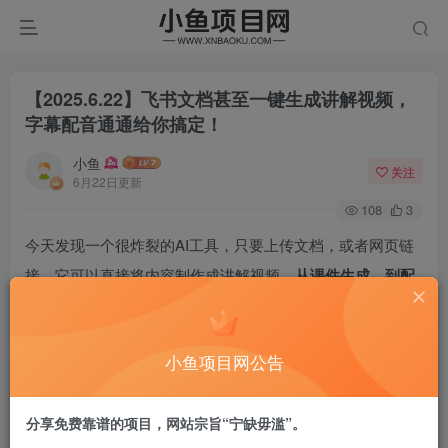
【2025.6.22】飞书文档甚至一键生成讲解视频，
字幕配音通通给你搞定！
小鱼
关注
6月22日更新
108
3
今天发现一个很炸裂的AI工具，只要上传文档，或者网页链
接。它可以直接将内容制作成讲解视频。
从课件生成，到配
音，一步到位。
工具使用也非常简单！小白直接上手用就行了。​
小鱼项目网公告
我给大家简单介绍一下操作步骤：
分享免费靠谱的项目，网站宗旨“宁缺毋滥”。