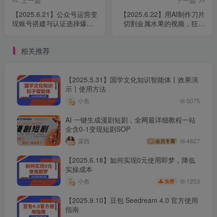
【2025.6.21】公众号运营变
【2025.6.22】用AI制作刀片
现账号搭建与认证选择爆款
切割金属水果的视频，狂揽
文章解析
20万点赞
相关推荐
【2025.5.31】国学文化知识智能体丨效果演
示丨使用方法
小鱼
5075
AI 一键生成漫剧短剧，全网最详细教程一站
全含0-1变现短剧SOP
露西
4827
会员专属
【2025.6.18】如何实现0元使用即梦，降低
实操成本
1253
小鱼
免费
【2025.9.10】豆包 Seedream 4.0 官方使用
指南