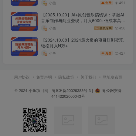
491
小鱼
免费
【2025.10.20】AI+原创音乐搞钱课：掌握AI
音乐制作与商业变现，月入6000+低成本高收
益
小鱼
456
会员专属
【2024.10.08】2024最火爆的项目短剧变现
轻松月入N万+
427
小鱼
免费
用户协议
免责声明
隐私政策
关于我们
网址发布页
© 2024
小鱼项目网
·
粤ICP备20029383号-3
|
粤公网安备
44142202000043号