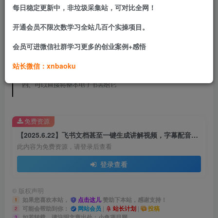
每日稳定更新中，非垃圾采集站，可对比全网！
开通会员不限次数学习全站几百个实操项目。
会员可进微信社群学习更多的创业案例+感悟
站长微信：xnbaoku
免费资源
【2025.6.22】飞书文档甚至一键生成讲解视频，字幕配音通通给你搞定！
此内容为免费资源，请登录后查看
登录查看
©
版权声明
如果您喜欢本站，
点击这儿
赞助下本站，感谢支持！
1
可能会帮助到你：
网站会员
|
站长计划
|
投稿
2
如若转载，请注明文章出处：小鱼项目网
3