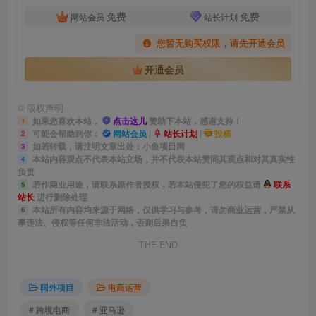
免费
免费
网站会员
站长计划
您暂无购买权限，请先开通会员
开通会员
©
版权声明
如果您喜欢本站，
点击这儿
赞助下本站，感谢支持！
1
可能会帮助到你：
网站会员
|
站长计划
|
投稿
2
如若转载，请注明文章出处：小鱼项目网
3
本站内容观点不代表本站立场，并不代表本站赞同其观点和对其真实性
4
负责
若作商业用途，请联系原作者授权，若本站侵犯了您的权益请
联系
5
站长
进行删除处理
本站所有内容均来源于网络，仅供学习与参考，请勿商业运营，严禁从
6
事违法、侵权等任何非法活动，否则后果自负
THE END
国外项目
电商运营
# 跨境电商
# 亚马逊