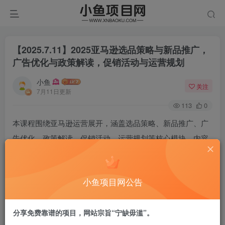
【2025.7.11】2025亚马逊选品策略与新品推广，
广告优化与政策解读，促销活动与运营规划
小鱼
关注
7月11日更新
113
0
本课程围绕亚马逊运营展开，涵盖选品策略、新品推广、广
告优化、政策解读、促销活动、运营规划等核心模块。内容
包括2025年新品推广成功率提升方法、新关税政策下的推广
与发货策略、春促及秒杀优惠券政策解析、COSMO算法下
小鱼项目网公告
的广告优化思路、精细化选品与运营规划、旺季销量利润提
升策略、促销活动报错解决方案、Prime Day冲刺策略、年
分享免费靠谱的项目，网站宗旨“宁缺毋滥”。
利润百万卖家的2025年运营规划以及一月运营规划与新政策