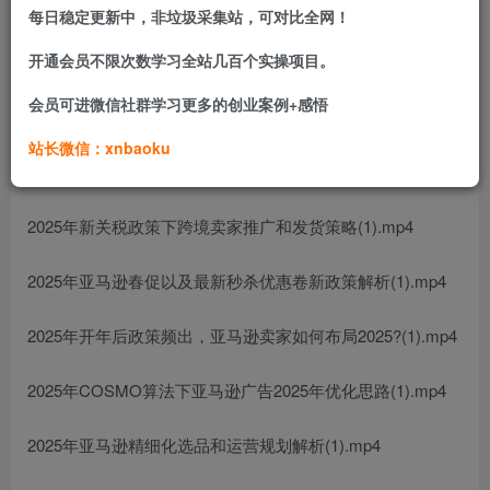
解析等。
每日稳定更新中，非垃圾采集站，可对比全网！
开通会员不限次数学习全站几百个实操项目。
课程目录：
会员可进微信社群学习更多的创业案例+感悟
亚马逊广告进阶课程案例指导分析
站长微信：xnbaoku
2025年如何提高新品推广成功率?(1).mp4
2025年新关税政策下跨境卖家推广和发货策略(1).mp4
2025年亚马逊春促以及最新秒杀优惠卷新政策解析(1).mp4
2025年开年后政策频出，亚马逊卖家如何布局2025?(1).mp4
2025年COSMO算法下亚马逊广告2025年优化思路(1).mp4
2025年亚马逊精细化选品和运营规划解析(1).mp4