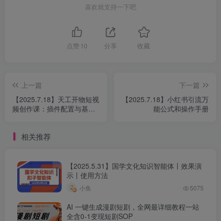
喜欢就支持一下吧
点赞
10
分享
收藏
上一篇
下一篇
【2025.7.18】天工开物短视
【2025.7.18】小红书引流万
频创作课：插件配置与基础
能公式和操作手册
操作，场景动画全流程 古建
案例实战
相关推荐
【2025.5.31】国学文化知识智能体丨效果演
示丨使用方法
小鱼
5075
AI 一键生成漫剧短剧，全网最详细教程一站
全含0-1变现短剧SOP