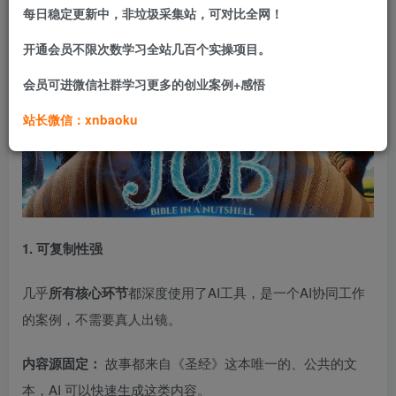
每日稳定更新中，非垃圾采集站，可对比全网！
开通会员不限次数学习全站几百个实操项目。
会员可进微信社群学习更多的创业案例+感悟
站长微信：xnbaoku
1. 可复制性强
几乎
所有核心环节
都深度使用了AI工具，是一个AI协同工作
的案例，不需要真人出镜。​
内容源固定：
故事都来自《圣经》这本唯一的、公共的文
本，AI 可以快速生成这类内容。​