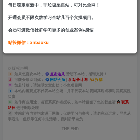
每日稳定更新中，非垃圾采集站，可对比全网！
开通会员不限次数学习全站几百个实操项目。
弹出来去验证，然后人脸随便一个人就是不按照动作去做，
让他提示人脸识别失败，然后点下面的人工审核，然后提交
会员可进微信社群学习更多的创业案例+感悟
这个这个人的手持身份证+身份证正面即可，然后过几个小
站长微信：xnbaoku
时就恢复正常了。
©
版权声明
如果您喜欢本站，
点击这儿
赞助下本站，感谢支持！
1
可能会帮助到你：
网站会员
|
站长计划
|
投稿
2
如若转载，请注明文章出处：小鱼项目网
3
本站内容观点不代表本站立场，并不代表本站赞同其观点和对其真实性
4
负责
若作商业用途，请联系原作者授权，若本站侵犯了您的权益请
联系
5
站长
进行删除处理
本站所有内容均来源于网络，仅供学习与参考，请勿商业运营，严禁从
6
事违法、侵权等任何非法活动，否则后果自负
THE END