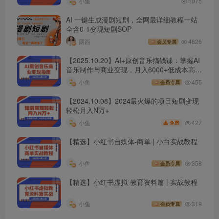
小鱼
5075
AI 一键生成漫剧短剧，全网最详细教程一站
全含0-1变现短剧SOP
露西
4826
会员专属
【2025.10.20】AI+原创音乐搞钱课：掌握AI
音乐制作与商业变现，月入6000+低成本高收
益
小鱼
455
会员专属
【2024.10.08】2024最火爆的项目短剧变现
轻松月入N万+
427
小鱼
免费
【精选】小红书自媒体-商单 | 小白实战教程
小鱼
358
会员专属
【精选】小红书虚拟-教育资料篇 | 实战教程
小鱼
319
会员专属