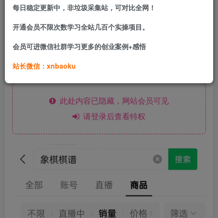
每日稳定更新中，非垃圾采集站，可对比全网！
类似这样的，还有唱歌，跳舞，书法，围棋，总之老年
人比较喜欢的兴趣都可以测试下，是个值得研究的项
开通会员不限次数学习全站几百个实操项目。
目，
会员可进微信社群学习更多的创业案例+感悟
老年人市场是真的可以。
站长微信：xnbaoku
此处内容已隐藏，网站会员可见
请登录后查看特权