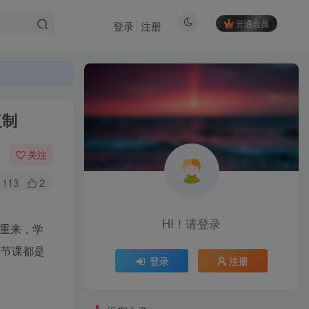
开通会员
登录
注册
复制
关注
113
2
HI！请登录
HI！请登录
要重来，学
每节课都是
登录
注册
登录
注册