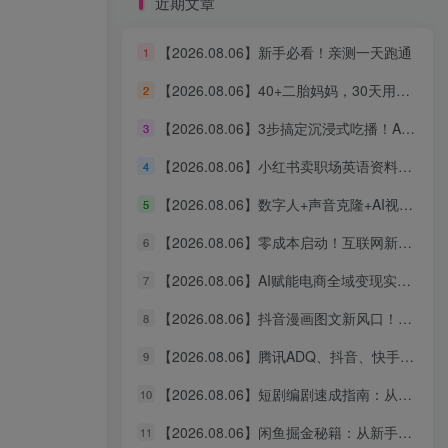
近期文章
【2026.08.06】新手必看！亲测一天跑通
1
创业者的第一个付费社群
【2026.08.06】40+二胎妈妈，30天用AI搭建知识体系，从0启动3条“生产线”，涨粉2000+，一人公司实现自动运转（深度复盘）
2
氛围好 价格低 内容多
【2026.08.06】3步搞定沉浸式吃播！AI无线画布保姆级教程，手把手教你轻松出片
3
立即查看
【2026.08.06】小红书卖职场英语资料，单价39.8却狂销2万+，零基础新手也能轻松复制
4
【2026.08.06】数字人+声音克隆+AI视频生成，零基础玩转口播智能体全流程实战
5
【2026.08.06】零成本启动！互联网新个体创业全攻略：商业思维×流量实战×个人品牌，从小白到变现闭环
6
【2026.08.06】AI赋能电商全域变现实战指南｜多平台无人运营、智能工具应用、供应链合规与全链路盈利闭环系统课
7
【2026.08.06】新手必看！亲测一天跑通
1
【2026.08.06】抖音漫画图文新风口！10分钟快速出片，稳定获取创作者收益
8
【2026.08.06】40+二胎妈妈，30天用AI搭建知识体系，从0启动3条“生产线”，涨粉2000+，一人公司实现自动运转（深度复盘）
2
【2026.08.06】腾讯ADQ、抖音、快手、B站全平台广告实操课：投手手把手教你稳定变现，拆解出单全流程
9
【2026.08.06】3步搞定沉浸式吃播！AI无线画布保姆级教程，手把手教你轻松出片
3
【2026.08.06】短剧编剧速成指南：从AI写剧指令到过稿投稿，全流程实操教学
10
【2026.08.06】小红书卖职场英语资料，单价39.8却狂销2万+，零基础新手也能轻松复制
4
【2026.08.06】闲鱼掘金秘籍：从新手到月入过万的实战全攻略，选品定价一网打尽
11
【2026.08.06】数字人+声音克隆+AI视频生成，零基础玩转口播智能体全流程实战
5