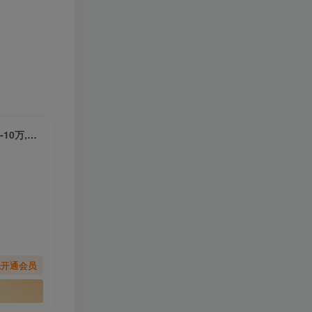
【2025.9.16】2025拼多多实训-9月：新手7天起量,30天日销破万,月利润3-10万,可矩阵复制
先开通会员