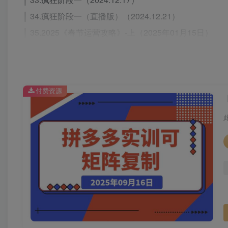
│ 34.疯狂阶段一（直播版）（2024.12.21）
│ 35.2025《春节运营攻略》-上（2025年01月15日）
│ 36.2025《春节运营攻略》-下（2025年01月21日）
│
├─03.顺风班·30天冲刺计划
付费资源
│ 01.应季爆品·3步爆单口诀(2024.09.18)
│ 02.速成：洗不死的Sku(2024.09.21)
│ 03.1课掌握：3步学全店数据(2024.09.25)
│ 04.全新·微付费2套必学指南(2024.09.28)
│ 05.学同行的玩法！干他的链接(2024.10.09)
│ 06.临时10月12日 双活动突发解决方式（2024.10.12）
│ 07.我的链接——黄总都得下一单（2024.10.12）
│ 08.最新！原价砍大树【冲刺双十一】（2024.10.16）
│ 09.盈利技巧：强付费正确拖投产方式（2024.10.19）