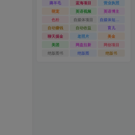
薅羊毛
蓝海项目
营业执照
萌宠
英语视频
英语博主
色粉
自媒体项目
自媒体短视频
自动赚钱
自动收益
育儿
聊天掘金
老照片
美金
美团
网盘拉新
网创项目
绝版图书
绝版图
绝版书