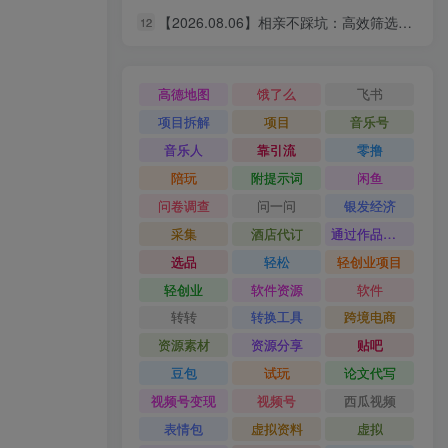
【2026.08.06】相亲不踩坑：高效筛选靠谱对象的实操指南，避开短择与利己型陷阱
12
【2026.08.06】零成本启动！互联网新个体创业全攻略：商业思维×流量实战×个人品牌，从小白到变现闭环
6
【2026.08.06】AI赋能电商全域变现实战指南｜多平台无人运营、智能工具应用、供应链合规与全链路盈利闭环系统课
7
高德地图
饿了么
飞书
【2026.08.06】抖音漫画图文新风口！10分钟快速出片，稳定获取创作者收益
8
项目拆解
项目
音乐号
【2026.08.06】腾讯ADQ、抖音、快手、B站全平台广告实操课：投手手把手教你稳定变现，拆解出单全流程
9
音乐人
靠引流
零撸
陪玩
附提示词
闲鱼
【2026.08.06】短剧编剧速成指南：从AI写剧指令到过稿投稿，全流程实操教学
10
问卷调查
问一问
银发经济
【2026.08.06】闲鱼掘金秘籍：从新手到月入过万的实战全攻略，选品定价一网打尽
11
采集
酒店代订
通过作品流量
【2026.08.06】相亲不踩坑：高效筛选靠谱对象的实操指南，避开短择与利己型陷阱
12
选品
轻松
轻创业项目
轻创业
软件资源
软件
转转
转换工具
跨境电商
资源素材
资源分享
贴吧
豆包
试玩
论文代写
视频号变现
视频号
西瓜视频
表情包
虚拟资料
虚拟