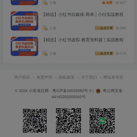
427
小鱼
免费
【精选】小红书自媒体-商单 | 小白实战教程
小鱼
360
会员专属
【精选】小红书虚拟-教育资料篇 | 实战教程
小鱼
319
会员专属
用户协议
免责声明
隐私政策
关于我们
网址发布页
© 2024
小鱼项目网
·
粤ICP备20029383号-3
|
粤公网安备
44142202000043号