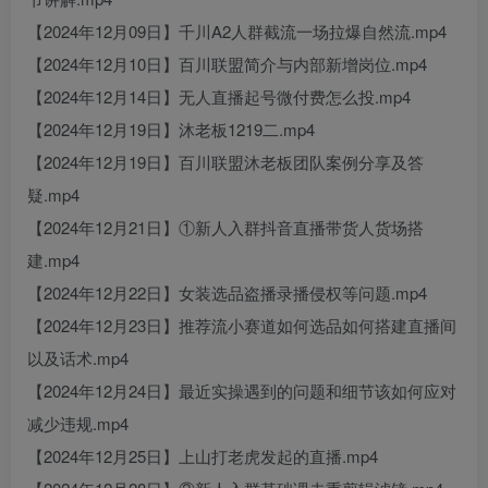
【2024年12月09日】千川A2人群截流一场拉爆自然流.mp4
【2024年12月10日】百川联盟简介与内部新增岗位.mp4
【2024年12月14日】无人直播起号微付费怎么投.mp4
【2024年12月19日】沐老板1219二.mp4
【2024年12月19日】百川联盟沐老板团队案例分享及答
疑.mp4
【2024年12月21日】①新人入群抖音直播带货人货场搭
建.mp4
【2024年12月22日】女装选品盗播录播侵权等问题.mp4
【2024年12月23日】推荐流小赛道如何选品如何搭建直播间
以及话术.mp4
【2024年12月24日】最近实操遇到的问题和细节该如何应对
减少违规.mp4
【2024年12月25日】上山打老虎发起的直播.mp4