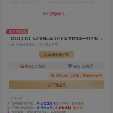
【2025年04月01日】玩法搭建连麦答疑远程解决疑难杂
症.mp4
展开阅读全文
【2025年04月19日】2025年最新人直播搭建教程.mp4
【2025年04月25日】巨量千川投流基础搭建与随心推投
付费资源
放.mp4
【2025.9.30】无人直播玩法-9月更新 支持视频号/抖音/快手三平台,0粉起号日销千单不封号
【2025年04月29日】最近突然稳定的半无人玩法搭建分
此内容为付费资源，请付费后查看
享.mp4
会员专属资源
【2025年05月14日】真人转无人，双推玩法.mp4
【2025年05月14日】大鹏发起的直播.mp4
免费
免费
网站会员
站长计划
【2025年05月18日】无人半无人直播场景搭建方式.mp4
您暂无购买权限，请先开通会员
【2025年05月18日】场景搭建2.mp4
开通会员
【2025年05月23日】TIKTOK账号养号定位及发布作品.mp4
【2025年05月24日】25年做海外抖音哪个赛道值得入手.mp4
©
版权声明
【2025年05月24日】H5高佣金现结品千川投流顺烧实操分
如果您喜欢本站，
点击这儿
赞助下本站，感谢支持！
1
可能会帮助到你：
网站会员
|
站长计划
|
投稿
享.mp4
2
如若转载，请注明文章出处：小鱼项目网
3