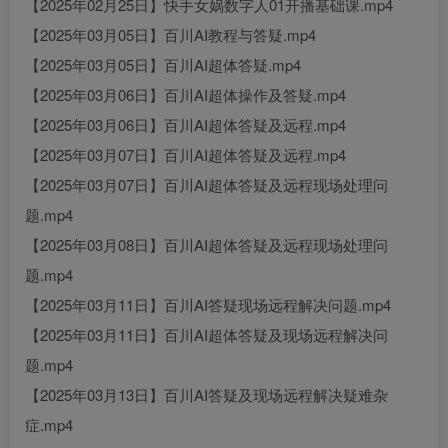
【2025年02月25日】快手女娲数字人01开播基础课.mp4
【2025年03月05日】百川AI教程与答疑.mp4
【2025年03月05日】百川AI超体答疑.mp4
【2025年03月06日】百川AI超体操作及答疑.mp4
【2025年03月06日】百川AI超体答疑及远程.mp4
【2025年03月07日】百川AI超体答疑及远程.mp4
【2025年03月07日】百川AI超体答疑及远程现场处理问
题.mp4
【2025年03月08日】百川AI超体答疑及远程现场处理问
题.mp4
【2025年03月11日】百川AI答疑现场远程解决问题.mp4
【2025年03月11日】百川AI超体答疑及现场远程解决问
题.mp4
【2025年03月13日】百川AI答疑及现场远程解决疑难杂
症.mp4