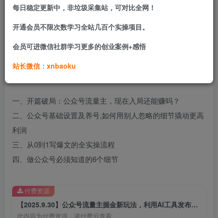
每日稳定更新中，非垃圾采集站，可对比全网！
即便是0基础的互联网小白也能很快上手，视频教程非常详
开通会员不限次数学习全站几百个实操项目。
细，不管是标题还是内容创作都非常简单，作品展现形式新
会员可进微信社群学习更多的创业案例+感悟
颖
站长微信：xnbaoku
课程目录：
一、开篇破局：公众号流量主，现在入局还能赚吗？
二、公众号基础设置及养号,如何用别人忽略的细节撬动更高
利润
三、从0到1写爆文的全实操流程
四、做公众号必须知道的6个细节
付费资源
【2025.9.30】公众号流量主掘金新玩法，利用AI工具发布爆文，小白也能篇篇10W+文章
此内容为付费资源，请付费后查看