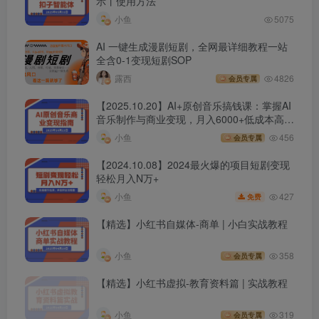
示丨使用方法
小鱼
5075
AI 一键生成漫剧短剧，全网最详细教程一站
全含0-1变现短剧SOP
露西
4826
会员专属
【2025.10.20】AI+原创音乐搞钱课：掌握AI
音乐制作与商业变现，月入6000+低成本高收
益
小鱼
456
会员专属
【2024.10.08】2024最火爆的项目短剧变现
轻松月入N万+
427
小鱼
免费
【精选】小红书自媒体-商单 | 小白实战教程
小鱼
358
会员专属
【精选】小红书虚拟-教育资料篇 | 实战教程
小鱼
319
会员专属