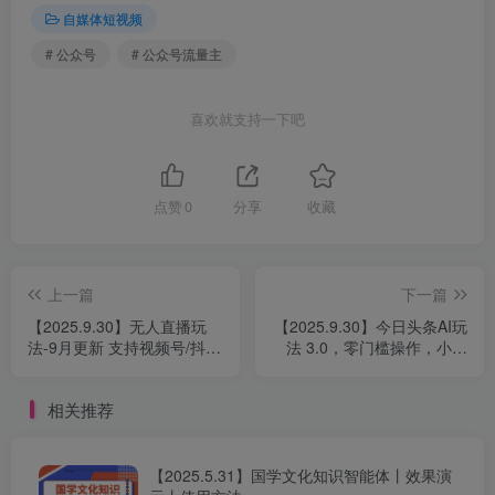
自媒体短视频
# 公众号
# 公众号流量主
喜欢就支持一下吧
点赞
0
分享
收藏
上一篇
下一篇
【2025.9.30】无人直播玩
【2025.9.30】今日头条AI玩
法-9月更新 支持视频号/抖
法 3.0，零门槛操作，小白
音/快手三平台,0粉起号日销
每天 2 小时照做就能日入
千单不封号
300 +
相关推荐
【2025.5.31】国学文化知识智能体丨效果演