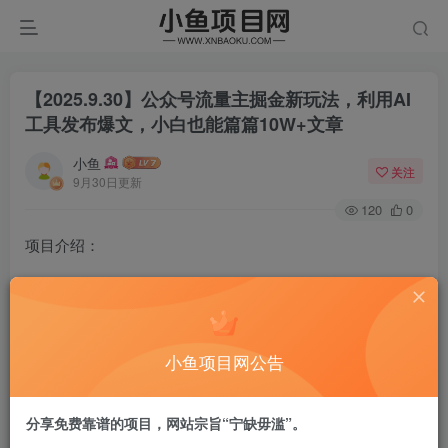
【2025.9.30】公众号流量主掘金新玩法，利用AI
工具发布爆文，小白也能篇篇10W+文章
小鱼
关注
9月30日更新
120
0
项目介绍：
公众号流量主是一个一直没过时的项目，一直都在有新的玩
法出来，固有的看公众号的人群很多，所以通过新颖的方式
去吸引阅读
小鱼项目网公告
开通流量主之后通过在文中插入广告，可以拿到流量主的分
成，一万阅读在20-100左右，新赛道，AI帮助生产，快速变
分享免费靠谱的项目，网站宗旨“宁缺毋滥”。
现