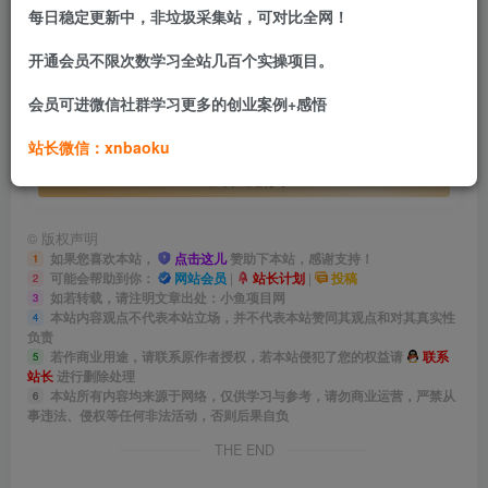
此内容为付费资源，请付费后查看
每日稳定更新中，非垃圾采集站，可对比全网！
会员专属资源
开通会员不限次数学习全站几百个实操项目。
免费
免费
网站会员
站长计划
会员可进微信社群学习更多的创业案例+感悟
您暂无购买权限，请先开通会员
站长微信：xnbaoku
开通会员
©
版权声明
如果您喜欢本站，
点击这儿
赞助下本站，感谢支持！
1
可能会帮助到你：
网站会员
|
站长计划
|
投稿
2
如若转载，请注明文章出处：小鱼项目网
3
本站内容观点不代表本站立场，并不代表本站赞同其观点和对其真实性
4
负责
若作商业用途，请联系原作者授权，若本站侵犯了您的权益请
联系
5
站长
进行删除处理
本站所有内容均来源于网络，仅供学习与参考，请勿商业运营，严禁从
6
事违法、侵权等任何非法活动，否则后果自负
THE END