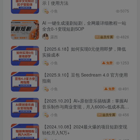
示丨使用方法
小鱼
5075
AI 一键生成漫剧短剧，全网最详细教程一站
全含0-1变现短剧SOP
露西
4826
会员专属
【2025.6.18】如何实现0元使用即梦，降低
实操成本
1253
小鱼
免费
【2025.9.10】豆包 Seedream 4.0 官方使用
指南
491
小鱼
免费
【2025.10.20】AI+原创音乐搞钱课：掌握AI
音乐制作与商业变现，月入6000+低成本高收
益
小鱼
456
会员专属
【2024.10.08】2024最火爆的项目短剧变现
轻松月入N万+