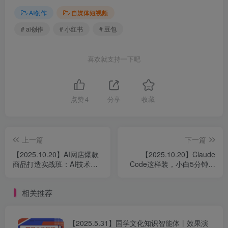
AI创作
自媒体短视频
# ai创作
# 小红书
# 豆包
喜欢就支持一下吧
点赞
4
分享
收藏
上一篇
下一篇
【2025.10.20】AI网店爆款
【2025.10.20】Claude
商品打造实战班：AI技术实
Code这样装，小白5分钟就
现商品图智能处理，快速搭
能上手AI编程｜CC保姆级教
建AI网店
程
相关推荐
【2025.5.31】国学文化知识智能体丨效果演