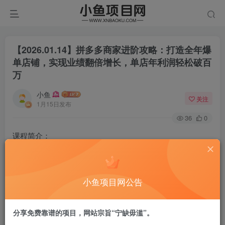
【2026.01.14】拼多多商家进阶攻略：打造全年爆
单店铺，实现业绩翻倍增长，单店年利润轻松破百
万
小鱼
关注
1月15日发布
36
0
课程简介：
本课程为2025-2026年度拼多多商家实战特训营全年连载更
新内容，聚焦平台最新规则、玩法与红利窗口。课程通过全
年持续的“实战特训课”与“玩法复盘”形式，系统覆盖了从年初
小鱼项目网公告
筹备、年中攻坚到年末爆发的全周期运营策略。核心内容包
括：暴力起店手册、高利润强付费/微付费全流程、无限推荐
分享免费靠谱的项目，网站宗旨“宁缺毋滥”。