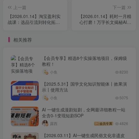
├──2025.11.19系统课 · 强付费推广节奏.mp4
上一篇
下一篇
├──2025.11.19 “全站营销”爆卡大促.mp4
【2026.01.14】淘宝盈利实
【2026.01.14】耗时一月精
├──2025.11.20平台卷5.01玩法矩阵玩法 .mp4
战课：选品引流到转化拓
心打磨！万字长文揭秘AI原
客，SOP流程+12项核心技
创虚拟产品：四大方向全解
├──2025.11.25秒杀的无限连招.mp4
术（含音视频字幕）
析与2026趋势前瞻
├──2025.11.27（复盘）高利润强付费.mp4
相关推荐
├──2025.11.28错放截流暗价双通.mp4
├──2025.12.01 原价砍大树 12月.mp4
【会员专享】精选8个实操落地项目，保姆级
教程！
├──2025.12.2（复盘）高投产微付费.mp4
小鱼
8230
├──12.05原价大树0.2版.mp4
【2025.5.31】国学文化知识智能体丨效果演
├──2025.12.09（复盘）2025活动玩法 .mp4
示丨使用方法
├──2025.12.11-3阶段·控投产流程.mp4
小鱼
5075
├──2025.12.13 黄金测试链接公式【一】测试.mp4
AI 一键生成漫剧短剧，全网最详细教程一站
├──2025.12.13 黄金测试链接公式【二】图片.mp4
全含0-1变现短剧SOP
├──2025.12.13 黄金测试链接公式【三】SKU与布局选
露西
4826
会员专属
择.mp4
【2026.03.11】AI一键生成民俗文化非遗皮