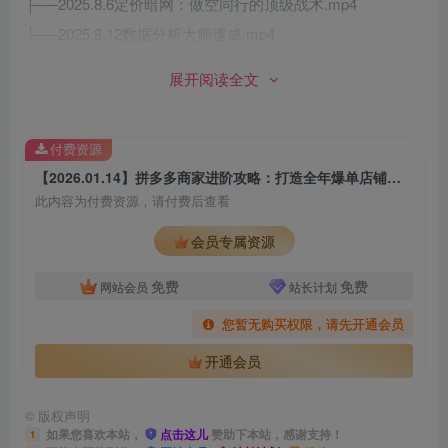
├──2025.8.6定价暗网：做空同行的顶级战术.mp4
├──2025.8.12数据分析大师速成.mp4
├──2025.8.14 超价2.0.mp4
展开阅读全文
├──2025.8.21解锁托管探索比例.mp4
├──2025.8.21原价上大促（8月版）.mp4
付费资源
├──2025.8.28高投产微付费流程.mp4
【2026.01.14】拼多多商家进阶攻略：打造全年爆单店铺，实现业绩翻倍增长，单店年利润轻松破百万
├──2025.9.2 高利润·强付费起店流程.mp4
此内容为付费资源，请付费后查看
├──2025.9.4探索新规：告别无效推广.mp4
会员专属资源
├──2025.9.11黄金提投产公式.mp4
├──2025.9.12（线下课复盘）高利润强付费.mp4
免费
免费
网站会员
站长计划
├──2025.9.18三大活动实战：从打平到打爆.mp4
您暂无购买权限，请先开通会员
├──2025.9.19（复盘）高投产微付费.mp4
开通会员
├──2025.9.22（常规强付费）矩阵版SOP.mp4
├──2025.9.23（复盘）2025活动玩法.mp4
©
版权声明
├──2025.9.27 扒光同行底裤：3步定市场，出价即绝杀.mp4
如果您喜欢本站，
点击这儿
赞助下本站，感谢支持！
1