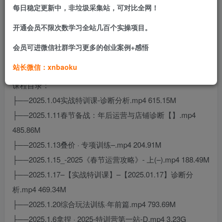
流2.0、原价砍大树及活动防比价（洗图/SKU）等核心盈利
每日稳定更新中，非垃圾采集站，可对比全网！
技术，以及叠价、交替涨价、三百团、矩阵流水线等具体战
开通会员不限次数学习全站几百个实操项目。
术，并包含断流急救、数据诊断、财税合规等实战问题解决
方案，旨在帮助商家实时应对平台变化，建立可复制、高盈
会员可进微信社群学习更多的创业案例+感悟
利的店铺运营体系。
站长微信：xnbaoku
课程目录：
├──2025.1.04实战特训课-诊断分析.mp4 615.15M
├──2025.1.11春节备战：年后运营与店铺诊断【】.mp4
485.86M
├──2025.1.13叠价 · 专项训练–.mp4 204.91M
├──2025.1.15_-2025《春节运营攻略》- 上(–).mp4 188.49M
├──2025.1.17–【实战特训课】–【2025.01.17】诊断分
析.mp4 469.34M
├──2025.1.20综合玩法训练·年前篇.mp4 793.69M
├──2025.1.6拿捏 · 2025-特训营第一站-D.mp4 3.23G