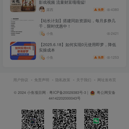
影戏视频 流量财富嘎嘎猛!
├──2025.12.14（复盘）暴力起店手册.mp4
4380
露西
免费
├──2025.12.18新 · 无限推荐流2.0
├──2025.12.20 洗SKU实战手册.mp4
【站长计划】搭建同款资源站，每月多挣几
千，限时优惠中！
├──2025.12.23活动防比价（洗图最新版）.mp4
小鱼
2421
├──2025.12.23高价铺货流程&步骤.mp4
【2025.6.18】如何实现0元使用即梦，降低
├──2025.12.24 原价上活动（洗图4.0版）.mp4
实操成本
├──2025.12.25 （复盘）高利润强付费.mp4
1253
小鱼
免费
├──2025.12.27 看懂后台数据做出正确调价决策.mp4
├──2025.12.29（复盘）高投产微付费.mp4
用户协议
免责声明
隐私政策
关于我们
网址发布页
├──2026.01.06（复盘）2025活动玩法.mp4
└──2026.01.08出价速推流Sop.mp4
© 2024
小鱼项目网
·
粤ICP备20029383号-3
|
粤公网安备
持续更新中…
44142202000043号