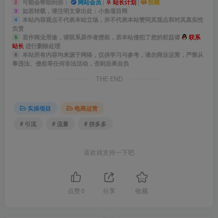
可能会帮助到你：
网站会员
|
站长计划
|
投稿
├──2025.10.04 冷启动养店技术.mp4
2
如若转载，请注明文章出处：小鱼项目网
3
├──2025.10.11强付费 Sop：从0-盈利全套实操.mp4
本站内容观点不代表本站立场，并不代表本站赞同其观点和对其真实性
4
负责
├──2025.10.13《无限推荐流 · 盈利SOP》.mp4
若作商业用途，请联系原作者授权，若本站侵犯了您的权益请
联系
5
站长
进行删除处理
├──2025.10.17 原价砍大树 · 洗图2.0.mp4
本站所有内容均来源于网络，仅供学习与参考，请勿商业运营，严禁从
6
├──2025.10.20必看03 · 三百团 · 核心布局优势.mp4
事违法、侵权等任何非法活动，否则后果自负
├──2025.10.20必看02 · 暗券 爆流量 【爆拿推荐流】.mp4
THE END
├──2025.10.20必看03 · 三百团 · 核心布局优势.mp4
├──2025.10.23备战年底主流玩法.mp4
实操项目
电商运营
├──2025.10.25拼多多 · 异常数据急救 .mp4
# 引流
# 流量
# 拼多多
├──2025.10.28 无限推荐流 .mp4
├──2025.10.31光速冷启动 · 养店秘笈.mp4
喜欢就支持一下吧
├──2025.11.06 打法选对效率翻倍.mp4
├──2025.11.08 推广搭建口诀 · 极速高级版.mp4
点赞
0
分享
收藏
├──2025.11.13微付费·矩阵流水线.mp4
├──2025.11.15原价上大促 · 砍大树（梳理新版）.mp4