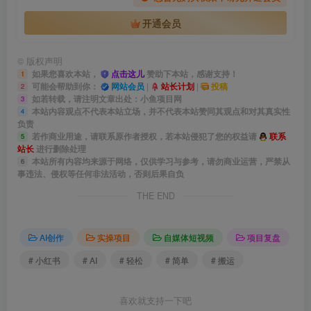
开通会员
©
版权声明
如果您喜欢本站，
点击这儿
赞助下本站，感谢支持！
1
可能会帮助到你：
网站会员
|
站长计划
|
投稿
2
如若转载，请注明文章出处：小鱼项目网
3
本站内容观点不代表本站立场，并不代表本站赞同其观点和对其真实性
4
负责
若作商业用途，请联系原作者授权，若本站侵犯了您的权益请
联系
5
站长
进行删除处理
本站所有内容均来源于网络，仅供学习与参考，请勿商业运营，严禁从
6
事违法、侵权等任何非法活动，否则后果自负
THE END
AI创作
实操项目
自媒体短视频
项目复盘
# 小红书
# AI
# 轻松
# 简单
# 搬运
喜欢就支持一下吧