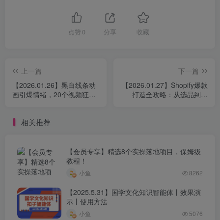
点赞
0
分享
收藏
上一篇
下一篇
【2026.01.26】黑白线条动
【2026.01.27】Shopify爆款
画引爆情绪，20个视频狂揽
打造全攻略：从选品到广
30万粉，火柴人之后又一爆
告，复制成功模式，实现独
款诞生
立站月入过万
相关推荐
【会员专享】精选8个实操落地项目，保姆级
教程！
小鱼
8262
【2025.5.31】国学文化知识智能体丨效果演
示丨使用方法
小鱼
5076