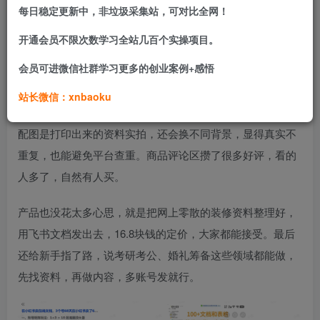
每日稳定更新中，非垃圾采集站，可对比全网！
同风格，覆盖更多关键词。
开通会员不限次数学习全站几百个实操项目。
笔记能出爆款，靠的是一套固定做法。标题和封面会用“情绪
会员可进微信社群学习更多的创业案例+感悟
词+人群+解决方案”的路子，比如提装修业主的痛点，再给解
站长微信：xnbaoku
决方向。
配图是打印出来的资料实拍，还会换不同背景，显得真实不
重复，也能避免平台查重。商品评论区攒了很多好评，看的
人多了，自然有人买。
产品也没花太多心思，就是把网上零散的装修资料整理好，
用飞书文档发出去，16.8块钱的定价，大家都能接受。最后
还给新手指了路，说考研考公、婚礼筹备这些领域都能做，
先找资料，再做内容，多账号发就行。