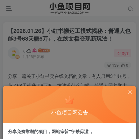
【2026.01.26】小红书搬运工模式揭秘：普通人也
能3号68天赚6万+，在线文档变现新玩法！
小鱼
关注
1月26日发布
139
0
分享一篇关于小红书卖在线文档的文章，有人只用3个账号，
花了68天就赚了6万多，方法没什么门槛，普通人照着学大
概率能上手。
文章里重点拆了一个叫@鹿宝装修干货的账号，一开始就做
小鱼项目网公告
了账号矩阵，1个主号带2个子号，不是靠粉丝多赚钱，而是
靠搜索流量——用户搜装修相关的内容，就能刷到它的笔
分享免费靠谱的项目，网站宗旨“宁缺毋滥”。
记。这么做既能攒流量，还能分散风险，不同账号还能试不