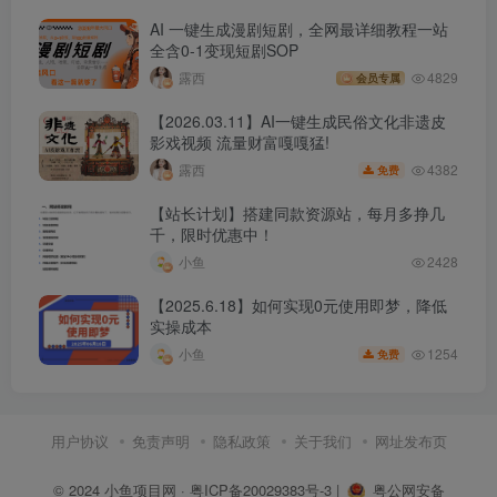
AI 一键生成漫剧短剧，全网最详细教程一站
全含0-1变现短剧SOP
露西
4829
会员专属
【2026.03.11】AI一键生成民俗文化非遗皮
影戏视频 流量财富嘎嘎猛!
4382
露西
免费
【站长计划】搭建同款资源站，每月多挣几
千，限时优惠中！
小鱼
2428
【2025.6.18】如何实现0元使用即梦，降低
实操成本
1254
小鱼
免费
用户协议
免责声明
隐私政策
关于我们
网址发布页
© 2024
小鱼项目网
·
粤ICP备20029383号-3
|
粤公网安备