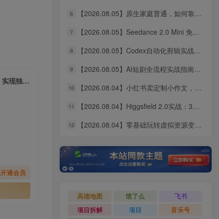
【2026.08.05】原生家庭普通，如何靠个人努力实现阶层跃升？这几点建议值得收藏
6
【2026.08.05】Seedance 2.0 Mini 免费无限用：10秒视频、9图+3音频全解锁！
7
【2026.08.05】Codex自动化剪辑实战：DeepSeek V4 Pro多API联动，图文成片Skill全流程拆解
8
【2026.08.05】AI短剧全流程实战指南：从爆款拆解到成片交付，掌握高效工作流与审美进阶秘籍
9
【2026.01.27】Shopify爆款打造全攻略：从选品到广告，复制成功模式，实现独立站月入过万
【2026.08.04】小红书卖定制小作文，9.9元一单狂卖1万+，普通人的轻资产搞钱路子
10
【2026.08.04】Higgsfield 2.0实战：3分钟真人AI影视剧全流程拆解，14天无限生成秘籍
11
【2026.08.04】零基础玩转虚拟资源变现：四大赛道实操指南，手把手教你搭建个人盈利体系
12
先开通会员
高德地图
饿了么
飞书
项目拆解
项目
音乐号