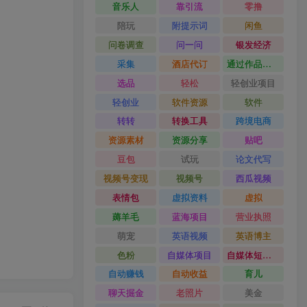
音乐人
靠引流
零撸
陪玩
附提示词
闲鱼
问卷调查
问一问
银发经济
采集
酒店代订
通过作品流量
选品
轻松
轻创业项目
轻创业
软件资源
软件
转转
转换工具
跨境电商
资源素材
资源分享
贴吧
豆包
试玩
论文代写
视频号变现
视频号
西瓜视频
表情包
虚拟资料
虚拟
薅羊毛
蓝海项目
营业执照
萌宠
英语视频
英语博主
色粉
自媒体项目
自媒体短视频
自动赚钱
自动收益
育儿
聊天掘金
老照片
美金