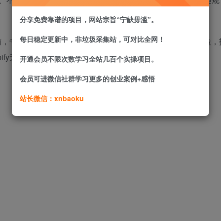
分享免费靠谱的项目，网站宗旨“宁缺毋滥”。
每日稳定更新中，非垃圾采集站，可对比全网！
全指南，专为0基础跨境新手、副业探索者、轻资产创业者量身打造
ify无货源爆款打法，解锁跨境电商增收新路径！
开通会员不限次数学习全站几百个实操项目。
会员可进微信社群学习更多的创业案例+感悟
站长微信：xnbaoku