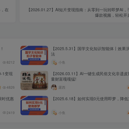
+，在
【2026.01.27】AI短片变现指南：从零到一玩转即梦A
爆款视频，轻松开
程！
【2025.5.31】国学文化知识智能体丨效
法
8212
小鱼
-1变现
【2026.03.11】AI一键生成民俗文化非遗
量财富嘎嘎猛!
4826
露西
限时优惠
【2025.6.18】如何实现0元使用即梦，降
2419
小鱼