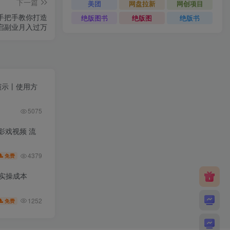
下一篇
美团
网盘拉新
网创项目
I，手把手教你打造
绝版图书
绝版图
绝版书
启副业月入过万
果演示丨使用方
5075
皮影戏视频 流
4379
免费
低实操成本
1252
免费