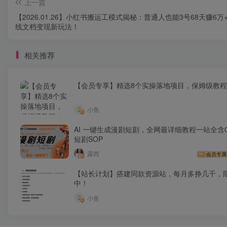
上一篇
【2026.01.26】小红书搬运工模式揭秘：普通人也能3号68天赚6万
线文档变现新玩法！
相关推荐
【会员专享】精选8个实操落地项目，保姆级教
小鱼
AI 一键生成漫剧短剧，全网最详细教程一站全含0
短剧SOP
露西
会员专属
【站长计划】搭建同款资源站，每月多挣几千，
中！
小鱼