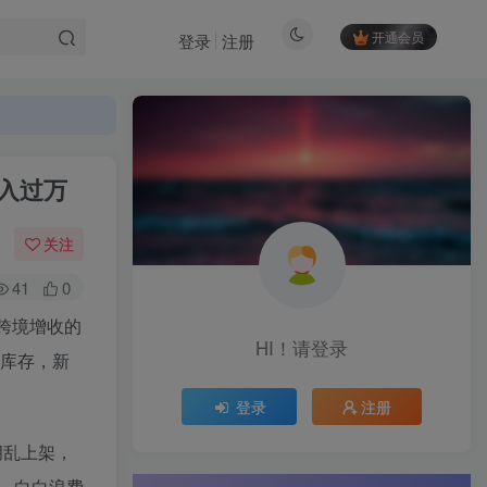
开通会员
登录
注册
月入过万
关注
41
0
、跨境增收的
HI！请登录
压库存，新
登录
注册
胡乱上架，
，白白浪费