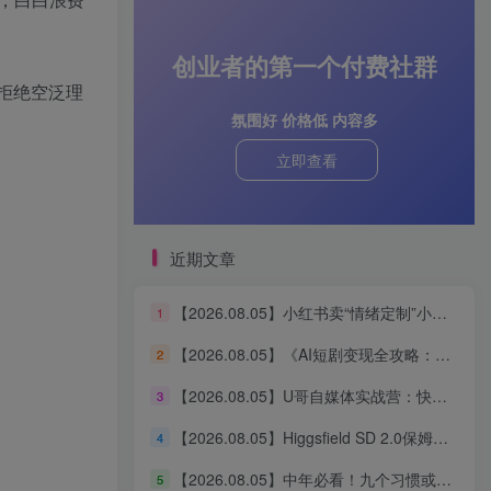
创业者的第一个付费社群
，拒绝空泛理
氛围好 价格低 内容多
立即查看
近期文章
【2026.08.05】小红书卖“情绪定制”小服务，客单价6.88-14.88，227天狂出2万+单，净赚13万+
1
【2026.08.05】《AI短剧变现全攻略：婆媳题材引爆女性流量，四大变现路径一次打通》
2
【2026.08.05】U哥自媒体实战营：快速起号、引爆流量、打造爆款内容能力
3
【2026.08.05】Higgsfield SD 2.0保姆级教程：3分钟真人AI影视剧从0到1完整实操
4
【2026.08.05】中年必看！九个习惯或能助你更长寿
5