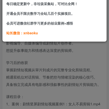
镜头（全景、中景、特写）的剪辑选择，手把手演示如何将
每日稳定更新中，非垃圾采集站，可对比全网！
原始素材剪辑成节奏紧凑、情感饱满、叙事流畅的专业级剧
开通会员不限次数学习全站几百个实操项目。
情短片。
会员可进微信社群学习更多的创业案例+感悟
适合学习人群
站长微信：xnbaoku
短视频剪辑进阶学习者，希望专攻剧情类内容。
影视编导、自媒体编导或剧情短片创作者。
想提升叙事能力和情感表达深度的剪辑师。
学习后的收获
掌握剧情短视频从审片到成片的完整专业化剪辑流程。
精通双机位对话剪辑、节奏把控与情绪渲染的核心技巧。
具备独立完成具有电影感和强叙事性的剧情短片剪辑能力。
课程目录：
1、案例：剧情竖屏剧情短视频案例1：女人不易剪辑1.mp4