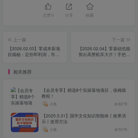
点赞
0
分享
收藏
上一篇
下一篇
【2026.02.03】零成本新项
【2026.02.04】零基础也能
目揭秘：定价即利润，市场
剪出高赞机车大片！手把手
需求火爆！
教你运镜卡点、特效调色，
吸粉变现全攻略
相关推荐
【会员专享】精选8个实操落地项目，保姆级
教程！
小鱼
8279
【2025.5.31】国学文化知识智能体丨效果演
示丨使用方法
小鱼
5076