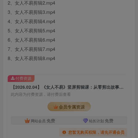
2、女人不易剪辑2.mp4
3、女人不易剪辑3.mp4
4、女人不易剪辑4.mp4
5、女人不易剪辑5.mp4
6、女人不易剪辑6.mp4
7、女人不易剪辑7.mp4
8、女人不易剪辑8.mp4
付费资源
【2026.02.04】《女人不易》竖屏剪辑课：从零剪出故事感，进阶叙事剪辑师
此内容为付费资源，请付费后查看
会员专属资源
免费
免费
网站会员
站长计划
您暂无购买权限，请先开通会员