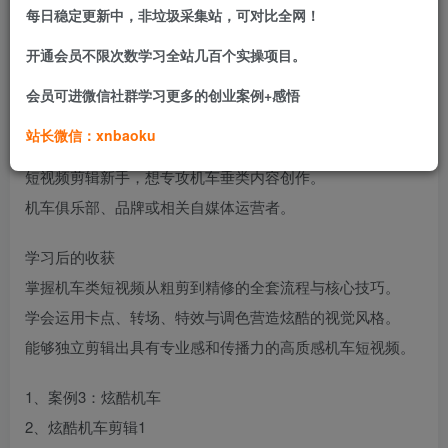
冲击力、节奏感和高级感的短视频大片，零基础学员也能跟
每日稳定更新中，非垃圾采集站，可对比全网！
随练习快速掌握，旨在帮助每一位机车爱好者将热爱转化为
开通会员不限次数学习全站几百个实操项目。
吸引眼球的优质内容。
会员可进微信社群学习更多的创业案例+感悟
适合学习人群
站长微信：xnbaoku
机车爱好者，希望记录并精彩呈现自己的骑行生活。
短视频剪辑新手，想专攻机车垂类内容创作。
机车俱乐部、品牌或相关自媒体运营者。
学习后的收获
掌握机车类短视频从粗剪到精修的全套流程与核心技巧。
学会运用卡点、转场、特效与调色营造炫酷的视觉风格。
能够独立剪辑出具有专业感和传播力的高质感机车短视频。
1、案例3：炫酷机车
2、炫酷机车剪辑1