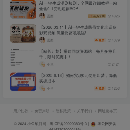
AI 一键生成漫剧短剧，全网最详细教程一站
全含0-1变现短剧SOP
露西
4826
会员专属
【2026.03.11】AI一键生成民俗文化非遗皮
影戏视频 流量财富嘎嘎猛!
4379
露西
免费
【站长计划】搭建同款资源站，每月多挣几
千，限时优惠中！
小鱼
2421
【2025.6.18】如何实现0元使用即梦，降低
实操成本
1253
小鱼
免费
用户协议
免责声明
隐私政策
关于我们
网址发布页
© 2024
小鱼项目网
·
粤ICP备20029383号-3
|
粤公网安备
44142202000043号