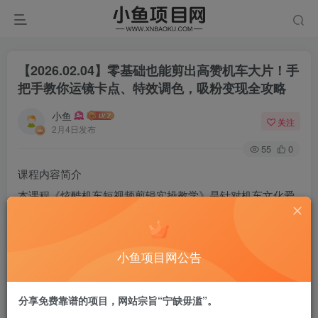
【2026.02.04】零基础也能剪出高赞机车大片！手
把手教你运镜卡点、特效调色，吸粉变现全攻略
小鱼
关注
2月4日发布
55
0
课程内容简介
本课程《炫酷机车短视频剪辑实操教学》是针对机车文化爱
好者设计的专业化剪辑实战指南。课程以机车短视频为核心
场景，通过完整案例“炫酷机车”的渐进式拆解，系统教授从
小鱼项目网公告
素材筛选与组接到动感卡点、运镜衔接、氛围特效添加、专
业调色等全流程实战技巧。课程采用“理论讲解+分步实操”的
分享免费靠谱的项目，网站宗旨“宁缺毋滥”。
方式，手把手教学员如何将普通的机车素材剪辑成具有视觉