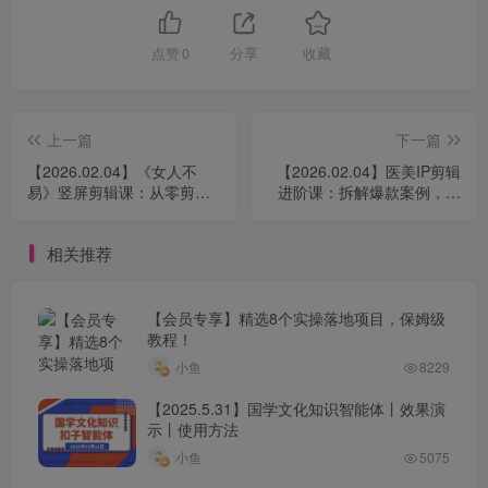
点赞
0
分享
收藏
上一篇
下一篇
【2026.02.04】《女人不
【2026.02.04】医美IP剪辑
易》竖屏剪辑课：从零剪出
进阶课：拆解爆款案例，掌
故事感，进阶叙事剪辑师
握质感方法论，让口播精准
获客
相关推荐
【会员专享】精选8个实操落地项目，保姆级
教程！
小鱼
8229
【2025.5.31】国学文化知识智能体丨效果演
示丨使用方法
小鱼
5075