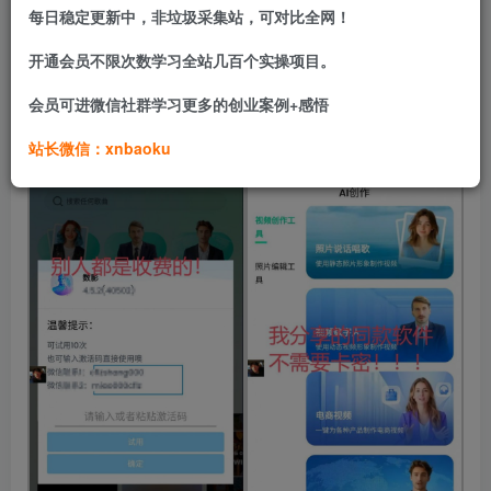
每日稳定更新中，非垃圾采集站，可对比全网！
软件可以用来做真人带货，当然啦，也可以利用信息差去割
开通会员不限次数学习全站几百个实操项目。
韭菜，因为这个软件没有版权，可以自己去添加弹窗！
会员可进微信社群学习更多的创业案例+感悟
软件功能：就是 说123456自动生成AI视频。
站长微信：xnbaoku