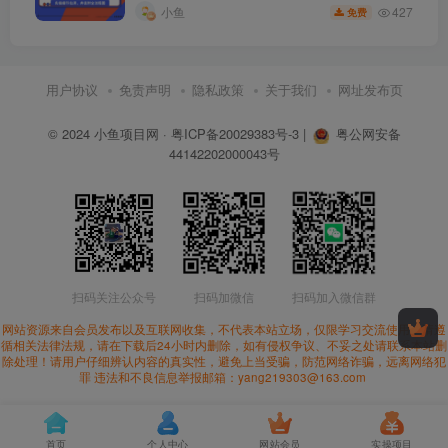
427
小鱼
免费
用户协议
免责声明
隐私政策
关于我们
网址发布页
© 2024
小鱼项目网
·
粤ICP备20029383号-3
|
粤公网安备
44142202000043号
扫码关注公众号
扫码加微信
扫码加入微信群
网站资源来自会员发布以及互联网收集，不代表本站立场，仅限学习交流使用。请遵
循相关法律法规，请在下载后24小时内删除，如有侵权争议、不妥之处请联系本站删
除处理！请用户仔细辨认内容的真实性，避免上当受骗，防范网络诈骗，远离网络犯
罪 违法和不良信息举报邮箱：yang219303@163.com
首页
个人中心
网站会员
实操项目