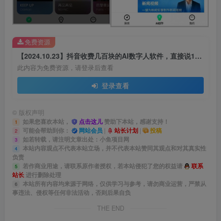
免费资源
【2024.10.23】抖音收费几百块的AI数字人软件，直接说12345即可生成视频
此内容为免费资源，请登录后查看
登录查看
©
版权声明
如果您喜欢本站，
点击这儿
赞助下本站，感谢支持！
1
可能会帮助到你：
网站会员
|
站长计划
|
投稿
2
如若转载，请注明文章出处：小鱼项目网
3
本站内容观点不代表本站立场，并不代表本站赞同其观点和对其真实性
4
负责
若作商业用途，请联系原作者授权，若本站侵犯了您的权益请
联系
5
站长
进行删除处理
本站所有内容均来源于网络，仅供学习与参考，请勿商业运营，严禁从
6
事违法、侵权等任何非法活动，否则后果自负
THE END