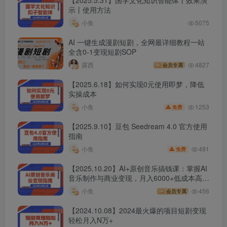
【2025.5.31】国学文化知识智能体丨效果演
示丨使用方法
小鱼
5075
AI 一键生成漫剧短剧，全网最详细教程一站
全含0-1变现短剧SOP
露西
4827
会员专属
【2025.6.18】如何实现0元使用即梦，降低
实操成本
1253
小鱼
免费
【2025.9.10】豆包 Seedream 4.0 官方使用
指南
491
小鱼
免费
【2025.10.20】AI+原创音乐搞钱课：掌握AI
音乐制作与商业变现，月入6000+低成本高收
益
小鱼
456
会员专属
【2024.10.08】2024最火爆的项目短剧变现
轻松月入N万+