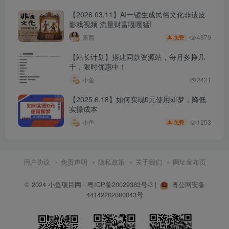
【2026.03.11】AI一键生成民俗文化非遗皮
影戏视频 流量财富嘎嘎猛!
4379
露西
免费
【站长计划】搭建同款资源站，每月多挣几
千，限时优惠中！
小鱼
2421
【2025.6.18】如何实现0元使用即梦，降低
实操成本
1253
小鱼
免费
用户协议
免责声明
隐私政策
关于我们
网址发布页
© 2024
小鱼项目网
·
粤ICP备20029383号-3
|
粤公网安备
44142202000043号