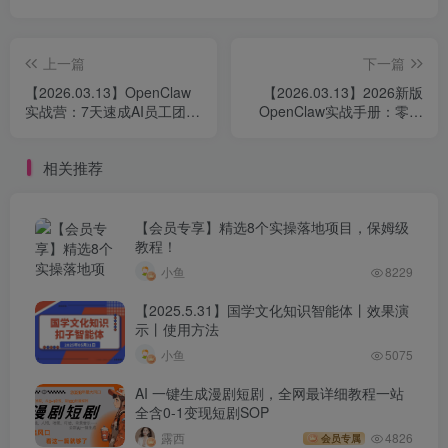
上一篇
下一篇
【2026.03.13】OpenClaw
【2026.03.13】2026新版
实战营：7天速成AI员工团
OpenClaw实战手册：零基
队，本地云端双部署，技能
础速成高手，本地安装与国
开发与多平台自动化，轻松
内优化全攻略，解锁多样玩
相关推荐
实现内容量产
法一站式指南
【会员专享】精选8个实操落地项目，保姆级
教程！
小鱼
8229
【2025.5.31】国学文化知识智能体丨效果演
示丨使用方法
小鱼
5075
AI 一键生成漫剧短剧，全网最详细教程一站
全含0-1变现短剧SOP
露西
4826
会员专属