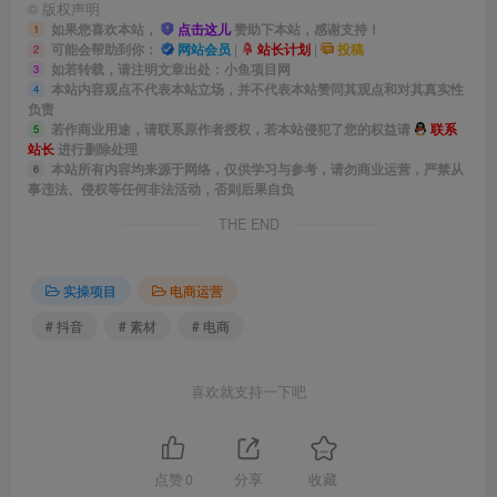
©
版权声明
如果您喜欢本站，
点击这儿
赞助下本站，感谢支持！
1
可能会帮助到你：
网站会员
|
站长计划
|
投稿
2
如若转载，请注明文章出处：小鱼项目网
3
本站内容观点不代表本站立场，并不代表本站赞同其观点和对其真实性
4
负责
若作商业用途，请联系原作者授权，若本站侵犯了您的权益请
联系
5
站长
进行删除处理
本站所有内容均来源于网络，仅供学习与参考，请勿商业运营，严禁从
6
事违法、侵权等任何非法活动，否则后果自负
THE END
实操项目
电商运营
# 抖音
# 素材
# 电商
喜欢就支持一下吧
点赞
0
分享
收藏