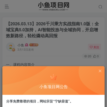
【2026.03.13】2026千川乘方实战指南1.0版：全
域宝典5.0加持，AI智能投放与全域协同，开启增
效新路径，轻松撬动高回报
小鱼
关注
3月13日发布
20
0
一、课程内容简介
本课程含千川乘方实操手册 1.0 与全域宝典 5.0，聚焦 2026
抖音电商全域流量新规则，拆解千策、千意、千寻三大核心
模块的 AI 智能投放逻辑，详解预算自动优化、AIGC 素材生
小鱼项目网公告
成、全域协同投放等实操技巧，同步覆盖双佣金设置、达人
运营、素材迭代与掉量排查，适配新手入门与老运营进阶，
分享免费靠谱的项目，网站宗旨“宁缺毋滥”。