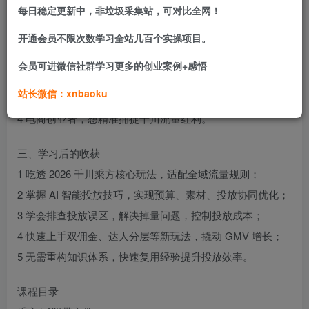
助力轻松提升 ROI。
每日稳定更新中，非垃圾采集站，可对比全网！
二、适合学习人群
开通会员不限次数学习全站几百个实操项目。
1 抖音电商新手，想快速掌握千川新工具投放；
会员可进微信社群学习更多的创业案例+感悟
2 电商老运营，需适配 2026 新规则提升 ROI；
站长微信：xnbaoku
3 抖音商家、品牌方，寻求全域流量降本增效；
4 电商创业者，想精准捕捉千川流量红利。
三、学习后的收获
1 吃透 2026 千川乘方核心玩法，适配全域流量规则；
2 掌握 AI 智能投放技巧，实现预算、素材、投放协同优化；
3 学会排查投放误区，解决掉量问题，控制投放成本；
4 快速上手双佣金、达人分层等新玩法，撬动 GMV 增长；
5 无需重构知识体系，快速复用经验提升投放效率。
课程目录