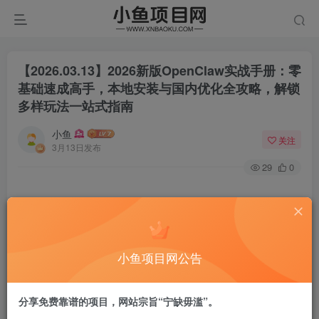
【2026.03.13】2026新版OpenClaw实战手册：零
基础速成高手，本地安装与国内优化全攻略，解锁
多样玩法一站式指南
小鱼
关注
3月13日发布
29
0
课程目录
小鱼项目网公告
## 第一章 OpenClaw 简介
分享免费靠谱的项目，网站宗旨“宁缺毋滥”。
1.1 什么是 OpenClaw