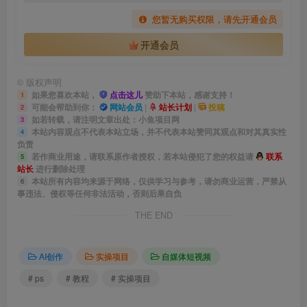
您暂无购买权限，请先开通会员
开通会员
©
版权声明
如果您喜欢本站，
点击这儿
赞助下本站，感谢支持！
1
可能会帮助到你：
网站会员
|
站长计划
|
投稿
2
如若转载，请注明文章出处：小鱼项目网
3
本站内容观点不代表本站立场，并不代表本站赞同其观点和对其真实性
4
负责
若作商业用途，请联系原作者授权，若本站侵犯了您的权益请
联系
5
站长
进行删除处理
本站所有内容均来源于网络，仅供学习与参考，请勿商业运营，严禁从
6
事违法、侵权等任何非法活动，否则后果自负
THE END
AI创作
实操项目
自媒体短视频
# ps
# 教程
# 实操项目