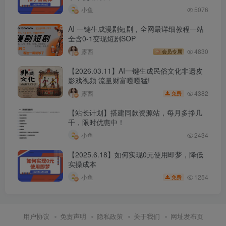
小鱼
5076
AI 一键生成漫剧短剧，全网最详细教程一站
全含0-1变现短剧SOP
露西
4830
会员专属
【2026.03.11】AI一键生成民俗文化非遗皮
影戏视频 流量财富嘎嘎猛!
4382
露西
免费
【站长计划】搭建同款资源站，每月多挣几
千，限时优惠中！
小鱼
2434
【2025.6.18】如何实现0元使用即梦，降低
实操成本
1254
小鱼
免费
用户协议
免责声明
隐私政策
关于我们
网址发布页