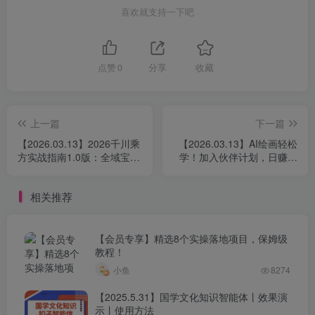
喜欢就支持一下吧
点赞
0
分享
收藏
上一篇
下一篇
【2026.03.13】2026千川乘
【2026.03.13】AI绘画轻松
方实战指南1.0版：全域宝典
学！加入伙伴计划，日赚六
5.0加持，AI智能投放与全域
张不是梦
协同，开启增效新路径，轻
相关推荐
松撬动高回报
【会员专享】精选8个实操落地项目，保姆级
教程！
小鱼
8274
【2025.5.31】国学文化知识智能体丨效果演
示丨使用方法