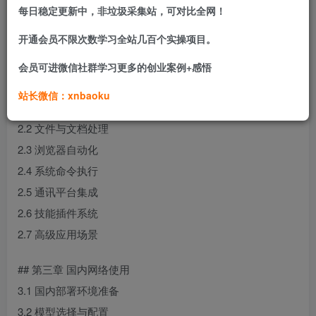
1.2 核心特性与优势
每日稳定更新中，非垃圾采集站，可对比全网！
1.3 发展历程与现状
开通会员不限次数学习全站几百个实操项目。
1.4 适用场景与用户群体
会员可进微信社群学习更多的创业案例+感悟
## 第二章 海量全玩法攻略
站长微信：xnbaoku
2.1 基础功能使用
2.2 文件与文档处理
2.3 浏览器自动化
2.4 系统命令执行
2.5 通讯平台集成
2.6 技能插件系统
2.7 高级应用场景
## 第三章 国内网络使用
3.1 国内部署环境准备
3.2 模型选择与配置