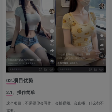
02.项目
优势
2.1、操作简单
这个项目，不需要你会写作、会拍视频、会直播，什么都不
需要。