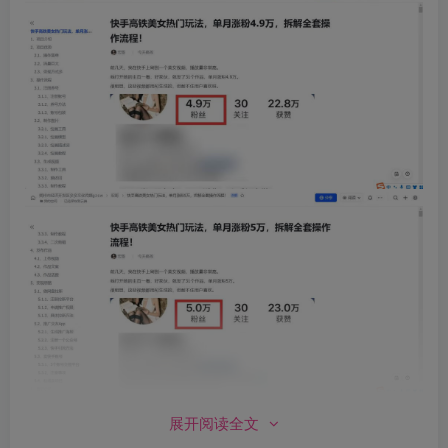
展开阅读全文