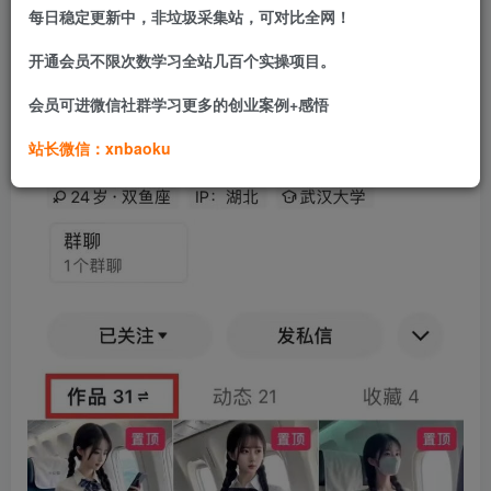
每日稳定更新中，非垃圾采集站，可对比全网！
开通会员不限次数学习全站几百个实操项目。
会员可进微信社群学习更多的创业案例+感悟
站长微信：xnbaoku