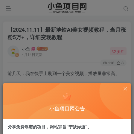
【2024.11.11】最新地铁AI美女视频教程，当月涨
粉5万+，详细变现教程
小鱼
关注
4月14日更新
118
8
前几天，我在快手上刷到一个美女视频，播放量非常高。
我打开她的主页一看，好家伙，就31个作品，单月涨粉5
万。
小鱼项目网公告
很明显，这些视频都用AI生成的，但耐不住用户喜欢。
分享免费靠谱的项目，网站宗旨“宁缺毋滥”。