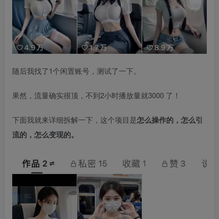
随后我找了1个闲置账号，测试了一下。
果然，流量确实很顶，不到2小时播放量就3000 了！
下面我就来详细拆解一下，这个项目是
怎么操作的，怎么引
流的，怎么变现的。