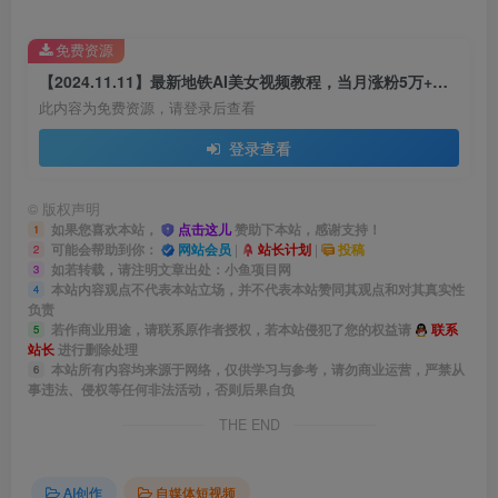
免费资源
【2024.11.11】最新地铁AI美女视频教程，当月涨粉5万+，详细变现教程
此内容为免费资源，请登录后查看
登录查看
©
版权声明
如果您喜欢本站，
点击这儿
赞助下本站，感谢支持！
1
可能会帮助到你：
网站会员
|
站长计划
|
投稿
2
如若转载，请注明文章出处：小鱼项目网
3
本站内容观点不代表本站立场，并不代表本站赞同其观点和对其真实性
4
负责
若作商业用途，请联系原作者授权，若本站侵犯了您的权益请
联系
5
站长
进行删除处理
本站所有内容均来源于网络，仅供学习与参考，请勿商业运营，严禁从
6
事违法、侵权等任何非法活动，否则后果自负
THE END
AI创作
自媒体短视频