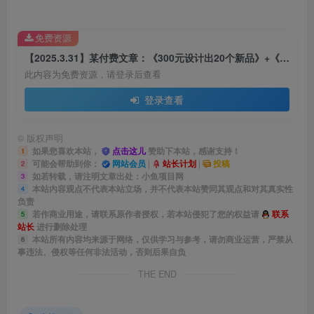
免费资源
【2025.3.31】某付费文章：《300元设计出20个新品》+《客单价500，利润300》
此内容为免费资源，请登录后查看
登录查看
©
版权声明
如果您喜欢本站，
点击这儿
赞助下本站，感谢支持！
1
可能会帮助到你：
网站会员
|
站长计划
|
投稿
2
如若转载，请注明文章出处：小鱼项目网
3
本站内容观点不代表本站立场，并不代表本站赞同其观点和对其真实性
4
负责
若作商业用途，请联系原作者授权，若本站侵犯了您的权益请
联系
5
站长
进行删除处理
本站所有内容均来源于网络，仅供学习与参考，请勿商业运营，严禁从
6
事违法、侵权等任何非法活动，否则后果自负
THE END