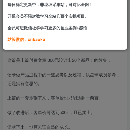
品。
每日稳定更新中，非垃圾采集站，可对比全网！
开通会员不限次数学习全站几百个实操项目。
如何做属于自己的独立产品?
会员可进微信社群学习更多的创业案例+感悟
本文详解，知识量大，是你在外面看不到的干货。
站长微信：xnbaoku
客单价500，利润300
这篇是上篇付费文章 300元设计出20个新品！的续集，
记录做产品过程中的一些思考以及过程，供星球成员参考，
还是挺有意思的。
上篇的一套步骤下来，客单价也只能达到一两百。
做了改进后，客单价可达到500+，且已卖出。
记录下来，也算见证自己的成长。