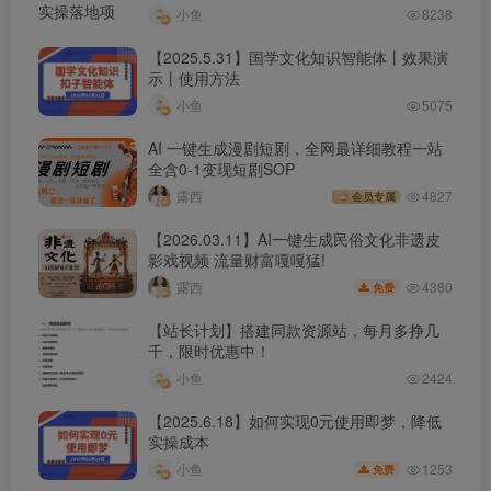
小鱼
8238
【2025.5.31】国学文化知识智能体丨效果演
示丨使用方法
小鱼
5075
AI 一键生成漫剧短剧，全网最详细教程一站
全含0-1变现短剧SOP
露西
4827
会员专属
【2026.03.11】AI一键生成民俗文化非遗皮
影戏视频 流量财富嘎嘎猛!
4380
露西
免费
【站长计划】搭建同款资源站，每月多挣几
千，限时优惠中！
小鱼
2424
【2025.6.18】如何实现0元使用即梦，降低
实操成本
1253
小鱼
免费