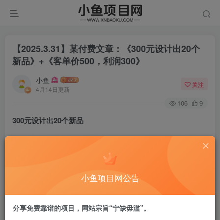
【2025.3.31】某付费文章：《300元设计出20个
新品》+《客单价500，利润300》
小鱼
关注
4月14日更新
106
9
300元设计出20个新品
当然是实操!
产品同质化严重的今天，做新品是突破运营瓶颈的唯一捷
小鱼项目网公告
径。
分享免费靠谱的项目，网站宗旨“宁缺毋滥”。
看似艰难，实则300元即可起步，还能做出20个不一样的新