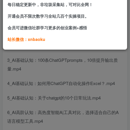
图、PPT工具的联动应用。
每日稳定更新中，非垃圾采集站，可对比全网！
开通会员不限次数学习全站几百个实操项目。
课程目录：
会员可进微信社群学习更多的创业案例+感悟
1_Al基础认知：ChatGPT的42种基础功能.mp4
站长微信：xnbaoku
2_AI基础认知：教你ChatGPT的正确调教方式.mp4
3_AI基础认知：100条ChatGPTprompts，10倍提升输出质
量.mp4
4_Al基础认知：如何用ChatGPT自动化操作Excel？.mp4
5_AI基础认知：关于chatgpt的10个日常玩法.mp4
6_AI高阶认知：高热度智能A|工具对比，选择适合自己的A
语言模型工具.mp4