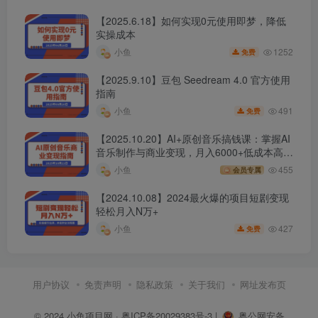
【2025.6.18】如何实现0元使用即梦，降低
实操成本
1252
小鱼
免费
【2025.9.10】豆包 Seedream 4.0 官方使用
指南
491
小鱼
免费
【2025.10.20】AI+原创音乐搞钱课：掌握AI
音乐制作与商业变现，月入6000+低成本高收
益
小鱼
455
会员专属
【2024.10.08】2024最火爆的项目短剧变现
轻松月入N万+
427
小鱼
免费
用户协议
免责声明
隐私政策
关于我们
网址发布页
© 2024
小鱼项目网
·
粤ICP备20029383号-3
|
粤公网安备