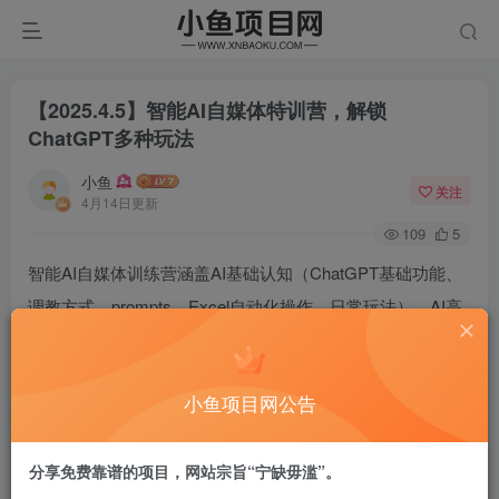
【2025.4.5】智能AI自媒体特训营，解锁
ChatGPT多种玩法
小鱼
关注
4月14日更新
109
5
智能AI自媒体训练营涵盖AI基础认知（ChatGPT基础功能、
调教方式、prompts、Excel自动化操作、日常玩法），AI高
阶认知（智能AI工具对比、提示词工具使用、做提示工程
师），AI文本创作（搞定文本资料、调教为文案大师、文章
小鱼项目网公告
写作），AI图像创作（免费图像工具出高级图），AI视频创
作（调赦视频脚本创作者、全流程用AI搞定），AI职场办公
分享免费靠谱的项目，网站宗旨“宁缺毋滥”。
（调教专属导师、高效制定计划），以及智能AI与思维导