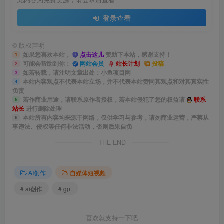
此内容为免费资源，请登录后查看
登录查看
©
版权声明
如果您喜欢本站，
点击这儿
赞助下本站，感谢支持！
1
可能会帮助到你：
网站会员
|
站长计划
|
投稿
2
如若转载，请注明文章出处：小鱼项目网
3
本站内容观点不代表本站立场，并不代表本站赞同其观点和对其真实性
4
负责
若作商业用途，请联系原作者授权，若本站侵犯了您的权益请
联系
5
站长
进行删除处理
本站所有内容均来源于网络，仅供学习与参考，请勿商业运营，严禁从
6
事违法、侵权等任何非法活动，否则后果自负
THE END
AI创作
自媒体短视频
# ai创作
# gpt
喜欢就支持一下吧