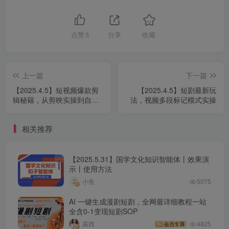
点赞
5
分享
收藏
上一篇
下一篇
【2025.4.5】短视频爆款剪
【2025.4.5】短剧最新玩
辑秘籍，从剪映实操到自媒
法，视频多段标记模式实操
体技巧，全方位提升剪辑能
力
相关推荐
【2025.5.31】国学文化知识智能体丨效果演
示丨使用方法
小鱼
5075
AI 一键生成漫剧短剧，全网最详细教程一站
全含0-1变现短剧SOP
露西
4825
会员专属