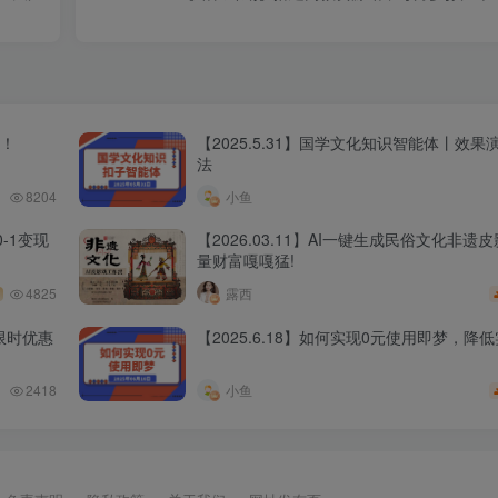
程！
【2025.5.31】国学文化知识智能体丨效
法
8204
小鱼
-1变现
【2026.03.11】AI一键生成民俗文化非遗
量财富嘎嘎猛!
4825
露西
限时优惠
【2025.6.18】如何实现0元使用即梦，降
2418
小鱼