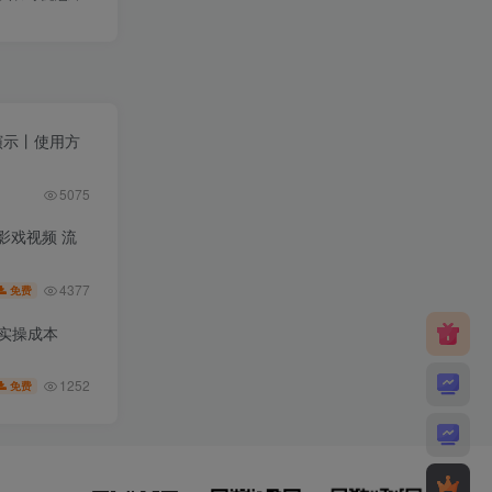
果演示丨使用方
5075
皮影戏视频 流
4377
免费
低实操成本
1252
免费