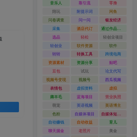
音乐人
靠引流
零撸
陪玩
附提示词
闲鱼
问卷调查
问一问
银发经济
采集
酒店代订
通过作品流量
选品
轻松
轻创业项目
益
轻创业
软件资源
软件
转转
转换工具
跨境电商
资源素材
资源分享
贴吧
豆包
试玩
论文代写
视频号变现
视频号
西瓜视频
表情包
虚拟资料
虚拟
薅羊毛
蓝海项目
营业执照
萌宠
英语视频
英语博主
色粉
自媒体项目
自媒体短视频
自动赚钱
自动收益
育儿
聊天掘金
老照片
美金