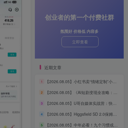
创业者的第一个付费社群
氛围好 价格低 内容多
立即查看
近期文章
【2026.08.05】小红书卖“情绪定制”小服务，客单价6.88-14.88，227天狂出2万+单，净赚13万+
1
【2026.08.05】《AI短剧变现全攻略：婆媳题材引爆女性流量，四大变现路径一次打通》
2
【2026.08.05】U哥自媒体实战营：快速起号、引爆流量、打造爆款内容能力
3
【2026.08.05】Higgsfield SD 2.0保姆级教程：3分钟真人AI影视剧从0到1完整实操
4
【2026.08.05】中年必看！九个习惯或能助你更长寿
5