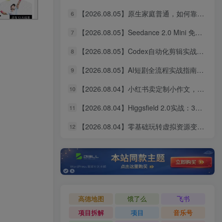
【2026.08.05】原生家庭普通，如何靠个人努力实现阶层跃升？这几点建议值得收藏
6
【2026.08.05】Seedance 2.0 Mini 免费无限用：10秒视频、9图+3音频全解锁！
7
【2026.08.05】Codex自动化剪辑实战：DeepSeek V4 Pro多API联动，图文成片Skill全流程拆解
8
【2026.08.05】AI短剧全流程实战指南：从爆款拆解到成片交付，掌握高效工作流与审美进阶秘籍
9
【2026.08.04】小红书卖定制小作文，9.9元一单狂卖1万+，普通人的轻资产搞钱路子
10
【2026.08.04】Higgsfield 2.0实战：3分钟真人AI影视剧全流程拆解，14天无限生成秘籍
11
【2026.08.04】零基础玩转虚拟资源变现：四大赛道实操指南，手把手教你搭建个人盈利体系
12
高德地图
饿了么
飞书
项目拆解
项目
音乐号