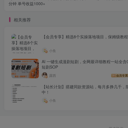
分钟 单号收益1000+
相关推荐
【会员专享】精选8个实操落地项目，保姆级教
小鱼
AI 一键生成漫剧短剧，全网最详细教程一站全含0
短剧SOP
露西
会员专属
【站长计划】搭建同款资源站，每月多挣几千，
中！
小鱼