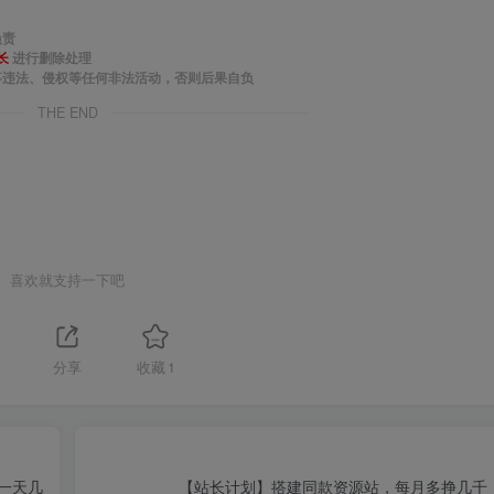
负责
长
进行删除处理
事违法、侵权等任何非法活动，否则后果自负
THE END
喜欢就支持一下吧
分享
收藏
1
，一天几
【站长计划】搭建同款资源站，每月多挣几千