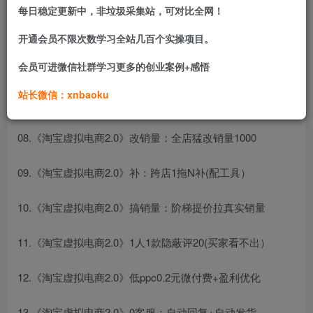
每日稳定更新中，非垃圾采集站，可对比全网！
05.《淘宝虚拟电商2.0》0成本搞上家货源的3种套路
开通会员不限次数学习全站几百个实操项目。
会员可进微信社群学习更多的创业案例+感悟
06.《淘宝虚拟电商2.0》差异化：制作专属图模版套用
站长微信：xnbaoku
07.《淘宝虚拟电商2.0》上款：上可付费推类+快速上
08.《淘宝虚拟电商2.0》改销量：全店猛改销量1000
09.《淘宝虚拟电商2.0》补：跨店1拖N补(配工具）
10.《淘宝虚拟电商2.0》搞销量：阶梯提价拉真实销量
11.《淘宝虚拟电商2.0》1人1款隐蔽评20(买家看不出）
12.《淘宝虚拟电商2.0》低ppc0.2元微付费+盈利优化
13.《淘宝虚拟电商2.0》0客服：自动回复+自动发货