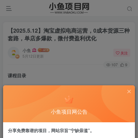
【2025.5.12】淘宝虚拟电商运营，0成本货源三种
套路，单店多爆款，微付费盈利优化
小鱼
关注
5月12日更新
107
9
课程目录
01.《淘宝虚拟电商2.0》虚拟电商的巨大潜力和爆发力
02.《淘宝虚拟电商2.0》屏蔽PC端首页（防止同行盗）
小鱼项目网公告
03.《淘宝虚拟电商2.0》虚拟词选品：带着挖掘出好品
分享免费靠谱的项目，网站宗旨“宁缺毋滥”。
04.《淘宝虚拟电商2.0》对标店选品：优中选优不迷茫