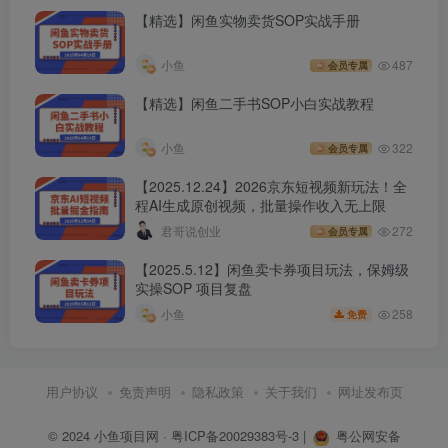
【精选】闲鱼实物卖货SOP实战手册
小鱼
487
会员专属
【精选】闲鱼二手书SOP小白实战教程
小鱼
322
会员专属
【2025.12.24】2026京东短视频新玩法！全
程AI生成原创视频，批量操作收入无上限
君哥说创业
272
会员专属
【2025.5.12】闲鱼卖卡券项目玩法，保姆级
实操SOP 项目复盘
258
小鱼
免费
用户协议
免责声明
隐私政策
关于我们
网址发布页
© 2024
小鱼项目网
·
粤ICP备20029383号-3
|
粤公网安备