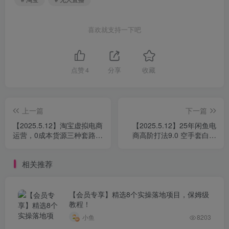
喜欢就支持一下吧
点赞
4
分享
收藏
上一篇
下一篇
【2025.5.12】淘宝虚拟电商
【2025.5.12】25年闲鱼电
运营，0成本货源三种套路，
商高阶打法9.0 空手套白狼
单店多爆款，微付费盈利优
新手轻松日入1000＋
化
相关推荐
【会员专享】精选8个实操落地项目，保姆级
教程！
小鱼
8203