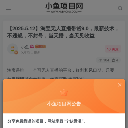
【2025.5.12】淘宝无人直播带货9.0，最新技术，
不违规，不封号，当天播，当天见收益
小鱼
关注
5月12日更新
104
4
淘宝是唯一一个可无人直播的平台，红利和风口期。只要一
台电脑即可全天开播，无需露脸 无需说话
经过星辰团队无数次测试实操出来理想的结果，打开淘宝的
客户都是想购物，所以对直播的人货场要求非常低，按我的
小鱼项目网公告
方法来 怎么播都能出单，可矩阵，
只要跟着教程操作，保证你开播就出单，并且还很容易爆
分享免费靠谱的项目，网站宗旨“宁缺毋滥”。
单。最后提醒大家，既然看过教程了，立刻行动起来，保证