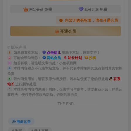
免费
免费
网站会员
站长计划
您暂无购买权限，请先开通会员
开通会员
©
版权声明
如果您喜欢本站，
点击这儿
赞助下本站，感谢支持！
1
可能会帮助到你：
网站会员
|
站长计划
|
投稿
2
如若转载，请注明文章出处：小鱼项目网
3
本站内容观点不代表本站立场，并不代表本站赞同其观点和对其真实性
4
负责
若作商业用途，请联系原作者授权，若本站侵犯了您的权益请
联系
5
站长
进行删除处理
本站所有内容均来源于网络，仅供学习与参考，请勿商业运营，严禁从
6
事违法、侵权等任何非法活动，否则后果自负
THE END
电商运营
# 淘宝
# 无人直播