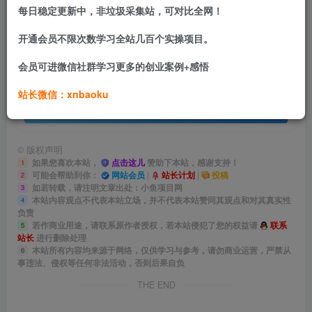
2、项目实操+变现方式
每日稳定更新中，非垃圾采集站，可对比全网！
开通会员不限次数学习全站几百个实操项目。
免费资源
会员可进微信社群学习更多的创业案例+感悟
【2025.5.12】用DeepSeek做养生号新赛道，绿色避免违规，1条视频收益3万多
此内容为免费资源，请登录后查看
站长微信：xnbaoku
登录查看
©
版权声明
如果您喜欢本站，
点击这儿
赞助下本站，感谢支持！
1
可能会帮助到你：
网站会员
|
站长计划
|
投稿
2
如若转载，请注明文章出处：小鱼项目网
3
本站内容观点不代表本站立场，并不代表本站赞同其观点和对其真实性
4
负责
若作商业用途，请联系原作者授权，若本站侵犯了您的权益请
联系
5
站长
进行删除处理
本站所有内容均来源于网络，仅供学习与参考，请勿商业运营，严禁从
6
事违法、侵权等任何非法活动，否则后果自负
THE END