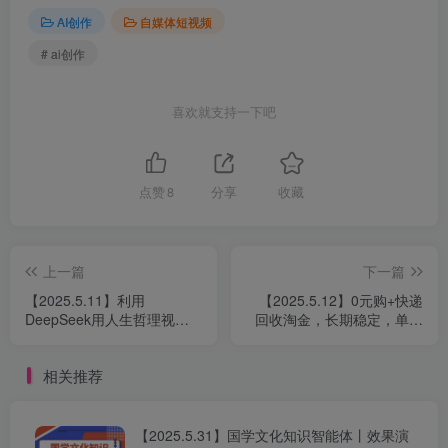
AI创作
自媒体短视频
# ai创作
喜欢就支持一下吧
点赞
8
分享
收藏
上一篇
下一篇
【2025.5.11】利用
【2025.5.12】0元购+快递
DeepSeek用人生哲理视
回收淘金，长期稳定，单号
频，流量条条过万，日变现
一天15-30米，多账号操作可
多张
日入3-4位数
相关推荐
【2025.5.31】国学文化知识智能体丨效果演