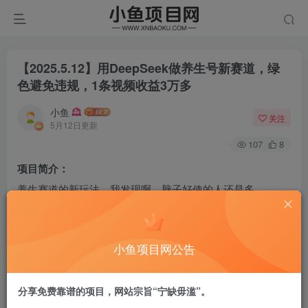
【2025.5.12】用DeepSeek做养生号新赛道，绿
色避免违规，1条视频收益3万多
小鱼
关注
5月12日更新
107
8
项目简介：
养生赛道的新玩法，我发现啊，脑子好使的人还是多。
将养生视频跟 AI 动画结合，这流量不就来了。
我来拆解一下，非常简单
小鱼项目网公告
跟着步骤操作，你们也一样能流量大爆
课程目录：
分享免费靠谱的项目，网站宗旨“宁缺毋滥”。
1、项目介绍+项目准备