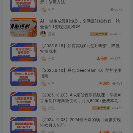
示丨使用方法
小鱼
5077
AI 一键生成漫剧短剧，全网最详细教程一站
全含0-1变现短剧SOP
露西
4830
会员专属
【2025.6.18】如何实现0元使用即梦，降低
实操成本
1254
小鱼
免费
【2025.9.10】豆包 Seedream 4.0 官方使用
指南
491
小鱼
免费
【2025.10.20】AI+原创音乐搞钱课：掌握AI
音乐制作与商业变现，月入6000+低成本高收
益
小鱼
456
会员专属
【2024.10.08】2024最火爆的项目短剧变现
轻松月入N万+
428
小鱼
免费