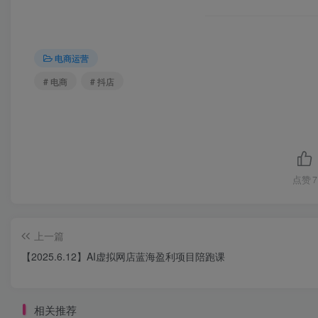
电商运营
# 电商
# 抖店
点赞
7
上一篇
【2025.6.12】AI虚拟网店蓝海盈利项目陪跑课
相关推荐