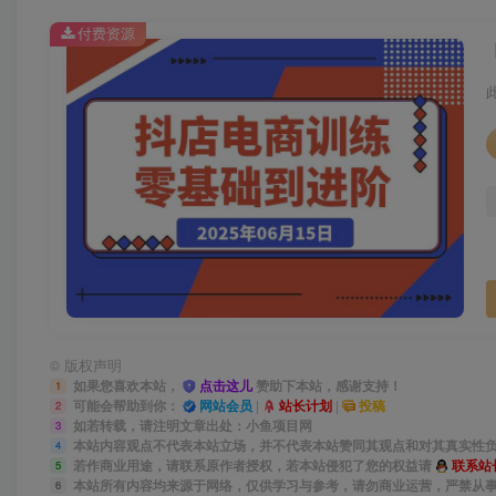
付费资源
©
版权声明
如果您喜欢本站，
点击这儿
赞助下本站，感谢支持！
1
可能会帮助到你：
网站会员
|
站长计划
|
投稿
2
如若转载，请注明文章出处：小鱼项目网
3
本站内容观点不代表本站立场，并不代表本站赞同其观点和对其真实性
4
若作商业用途，请联系原作者授权，若本站侵犯了您的权益请
联系站
5
本站所有内容均来源于网络，仅供学习与参考，请勿商业运营，严禁从
6