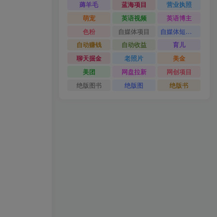
薅羊毛
蓝海项目
营业执照
萌宠
英语视频
英语博主
色粉
自媒体项目
自媒体短视频
自动赚钱
自动收益
育儿
聊天掘金
老照片
美金
美团
网盘拉新
网创项目
绝版图书
绝版图
绝版书