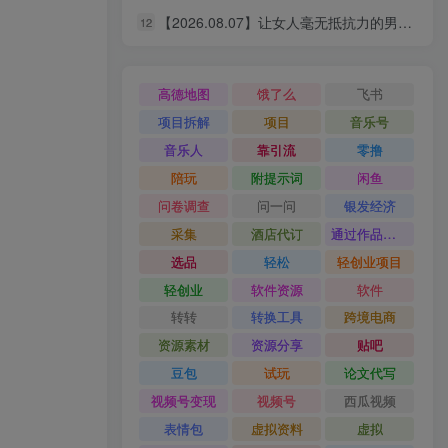
【2026.08.07】让女人毫无抵抗力的男人，究竟赢在哪里？
12
【2026.08.07】淘宝直通车2026新玩法：关键词矩阵引爆流量，多计划低价策略，新品爆款差异化实操指南
6
【2026.08.07】告别U盘！小白也能轻松重装Windows，CmzPrep_Rev2一键搞定，数据安全无忧
7
高德地图
饿了么
飞书
【2026.08.07】爱PPT网：海量PPT模板免费下，免登录秒取，每日更新超省心！
8
项目拆解
项目
音乐号
【2026.08.07】Windows 同款神器，让听歌秒变沉浸式现场！多平台歌单无缝播放，Mineradio 一用回不去
9
音乐人
靠引流
零撸
陪玩
附提示词
闲鱼
【2026.08.07】C盘救星！2MB免费神器，自动提醒清理，比官方更懂你的磁盘管家
10
问卷调查
问一问
银发经济
【2026.08.07】10条令人惊叹的识人术，看透人心只需一眼！
11
采集
酒店代订
通过作品流量
【2026.08.07】让女人毫无抵抗力的男人，究竟赢在哪里？
12
选品
轻松
轻创业项目
轻创业
软件资源
软件
转转
转换工具
跨境电商
资源素材
资源分享
贴吧
豆包
试玩
论文代写
视频号变现
视频号
西瓜视频
表情包
虚拟资料
虚拟