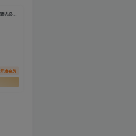
【2025.6.14】抖店电商训练营，零基础到进阶，店铺注册装修指南，新手避坑必学手册
先开通会员