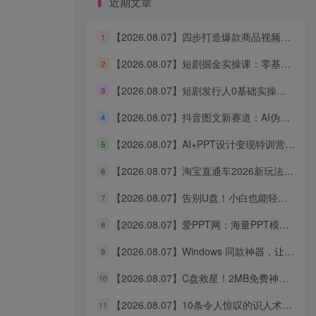
近期文章
【2026.08.07】四步打造爆款商品视频！AI无线画布工作流，跨境电商轻松上手
1
创业者的第一个付费社群
【2026.08.07】短剧掘金实操课：零基础拆解爆款文案，全流程制作到变现一网打尽
2
氛围好 价格低 内容多
【2026.08.07】短剧发行人0基础实操全攻略｜从账号定位、选剧剪辑到发布变现，一站式出单赚钱课
3
立即查看
【2026.08.07】抖音图文新赛道：AI伪记录片掘金攻略，零基础轻松涨粉变现
4
【2026.08.07】AI+PPT设计变现特训营：接单派活，才华即刻折现，三大模块打通AI设计到接单赚钱的完整闭环
5
【2026.08.07】淘宝直通车2026新玩法：关键词矩阵引爆流量，多计划低价策略，新品爆款差异化实操指南
6
【2026.08.07】告别U盘！小白也能轻松重装Windows，CmzPrep_Rev2一键搞定，数据安全无忧
7
【2026.08.07】四步打造爆款商品视频！AI无线画布工作流，跨境电商轻松上手
1
【2026.08.07】爱PPT网：海量PPT模板免费下，免登录秒取，每日更新超省心！
8
【2026.08.07】短剧掘金实操课：零基础拆解爆款文案，全流程制作到变现一网打尽
2
【2026.08.07】Windows 同款神器，让听歌秒变沉浸式现场！多平台歌单无缝播放，Mineradio 一用回不去
9
【2026.08.07】短剧发行人0基础实操全攻略｜从账号定位、选剧剪辑到发布变现，一站式出单赚钱课
3
【2026.08.07】C盘救星！2MB免费神器，自动提醒清理，比官方更懂你的磁盘管家
10
【2026.08.07】抖音图文新赛道：AI伪记录片掘金攻略，零基础轻松涨粉变现
4
【2026.08.07】10条令人惊叹的识人术，看透人心只需一眼！
11
【2026.08.07】AI+PPT设计变现特训营：接单派活，才华即刻折现，三大模块打通AI设计到接单赚钱的完整闭环
5