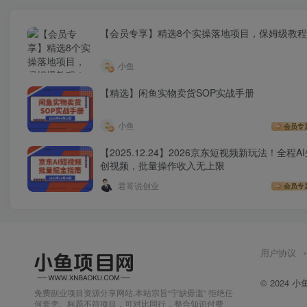
【会员专享】精选8个实操落地项目，保姆级教
小鱼
【精选】闲鱼实物卖货SOP实战手册
小鱼
会员专
【2025.12.24】2026京东短视频新玩法！全程A
创视频，批量操作收入无上限
君哥说创业
会员专
用户协议
© 2024
小
免费副业项目资源分享网站,本站宗旨“宁缺毋滥” 拒绝任
何套壳、标题不符项目，可对比同行，整合知识付费