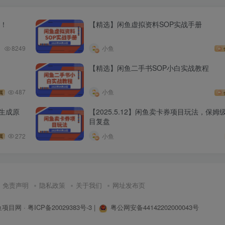
程！
【精选】闲鱼虚拟资料SOP实战手册
8249
小鱼
【精选】闲鱼二手书SOP小白实战教程
487
小鱼
属
I生成原
【2025.5.12】闲鱼卖卡券项目玩法，保姆级
目复盘
272
小鱼
属
免责声明
隐私政策
关于我们
网址发布页
鱼项目网
·
粤ICP备20029383号-3
|
粤公网安备44142202000043号